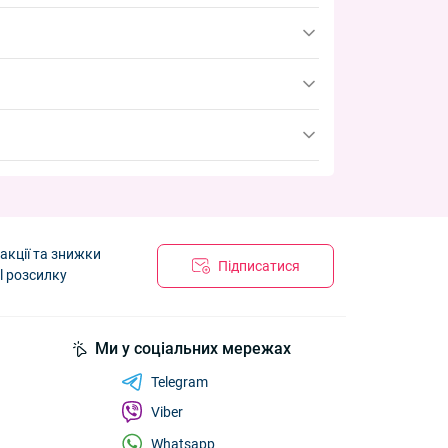
закупівлю за 4–6 тижнів до початку піку, щоб
акції та знижки
Підписатися
l розсилку
Ми у соціальних мережах
Telegram
Viber
Whatsapp