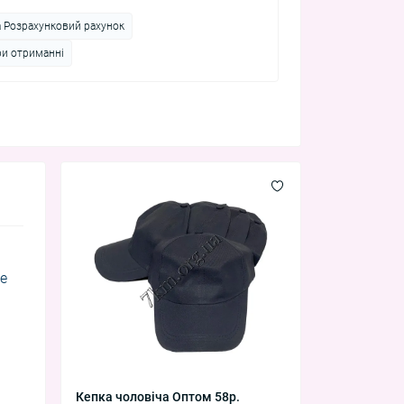
а Розрахунковий рахунок
ри отриманні
не
Кепка чоловіча Оптом 58р.