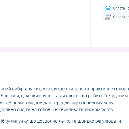
Оплата н
Оплата п
мінний вибір для тих, хто шукає стильне та практичне голов
 бавовни, ці кепки зручні та дихають, що робить їх чудовим
я. 58 розмір відповідає середньому головному колу
деально сидіти на голові і не викликати дискомфорту.
тібку-липучку, що дозволяє легко та швидко регулювати