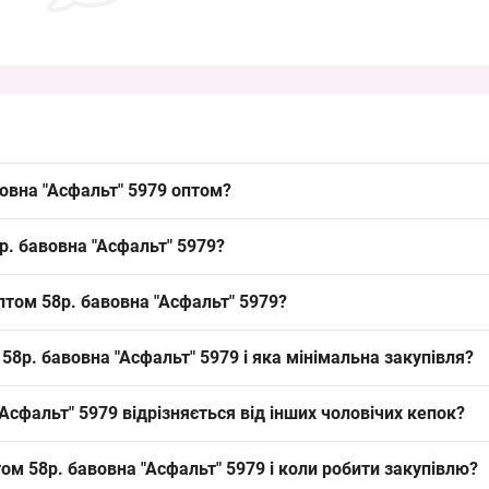
овна "Асфальт" 5979 оптом?
альт" 5979 можна оптом з Одеси 7КМ; модель у ходовому літньому р
р. бавовна "Асфальт" 5979?
ля кепок, що дозволяє пропонувати клієнтам легку і дихаючу модель
птом 58р. бавовна "Асфальт" 5979?
орослий розмір для чоловічих кепок; має застібку-липучку для нев
58р. бавовна "Асфальт" 5979 і яка мінімальна закупівля?
ю для викладки.
влення — упаковка; замовляйте упаковкою з оптовою ціною від вир
Асфальт" 5979 відрізняється від інших чоловічих кепок?
астібкою-липучкою для простої регулювання без складних механізм
ом 58р. бавовна "Асфальт" 5979 і коли робити закупівлю?
ідходять для іншого цінового сегмента. Це рішення додає бюджетни