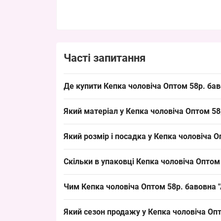
Часті запитання
Де купити Кепка чоловіча Оптом 58р. бав
Купити Кепка чоловіча Оптом 58р. бавовна "Асф
Який матеріал у Кепка чоловіча Оптом 58
базовий попит серед чоловічих кепок.
Склад: бавовна 100%. Це стандартний матеріал д
Який розмір і посадка у Кепка чоловіча О
розширення літньої лінійки головних уборів.
Розмір: 58 см окружності голови — класичний д
Скільки в упаковці Кепка чоловіча Оптом 
універсальною для більшості покупців і зручно
Кількість в упаковці: 5 штук. Мінімальне замо
Чим Кепка чоловіча Оптом 58р. бавовна "
асортименту перед піком сезону.
Модель відрізняється однотонним дизайном і з
Який сезон продажу у Кепка чоловіча Опт
поліестеру або з регулятором-фіксатором, які п