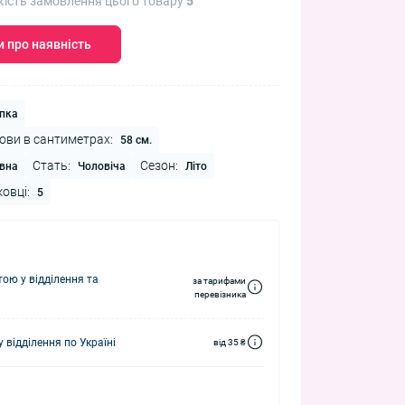
кість замовлення цього товару
5
 про наявність
пка
ови в сантиметрах:
58 см.
Стать:
Сезон:
вна
Чоловіча
Літо
ковці:
5
ю у відділення та
за тарифами
перевізника
 відділення по Україні
від 35 ₴