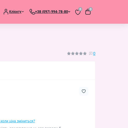
0
0
Клієнту
+38 (097) 994-78-80
0
 коли ціна зміниться?