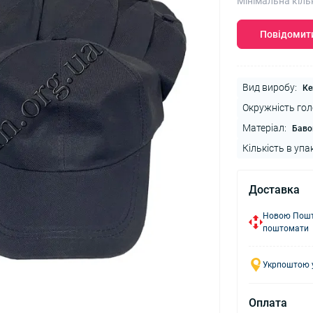
Мінімальна кіль
Повідомити
Вид виробу:
Ке
Окружність гол
Матеріал:
Баво
Кількість в упа
Доставка
Новою Пошто
поштомати
Укрпоштою у
Оплата