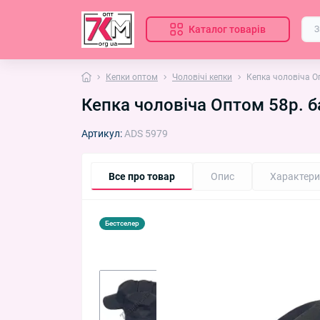
Каталог товарів
Кепки оптом
Чоловічі кепки
Кепка чоловіча О
Кепка чоловіча Оптом 58р. б
Артикул:
ADS 5979
Все про товар
Опис
Характери
Бестселер