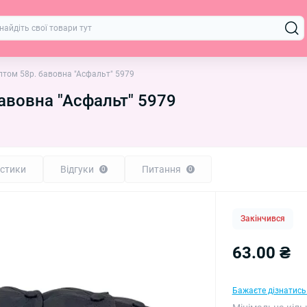
птом 58р. бавовна "Асфальт" 5979
авовна "Асфальт" 5979
стики
Відгуки
Питання
0
0
Закінчився
63.00 ₴
Бажаєте дізнатись