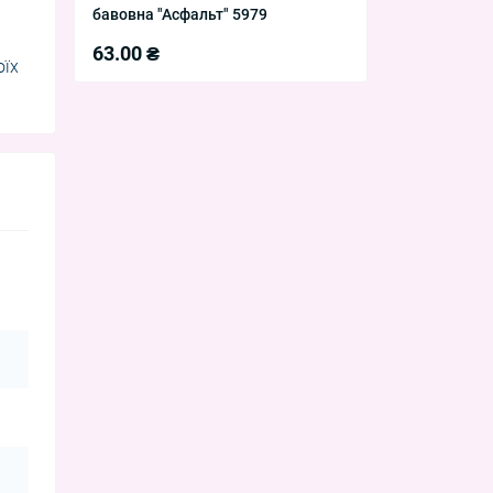
бавовна "Асфальт" 5979
63.00 ₴
оїх