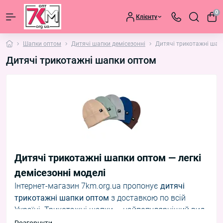
0
Клієнту
Шапки оптом
Дитячі шапки демісезонні
Дитячі трикотажні шап
Дитячі трикотажні шапки оптом
Дитячі трикотажні шапки оптом — легкі
демісезонні моделі
Інтернет-магазин 7km.org.ua пропонує
дитячі
трикотажні шапки оптом
з доставкою по всій
Україні. Трикотажні шапки — найпопулярніший вид
демісезонних шапок. Легкі та дихаючі, підходять