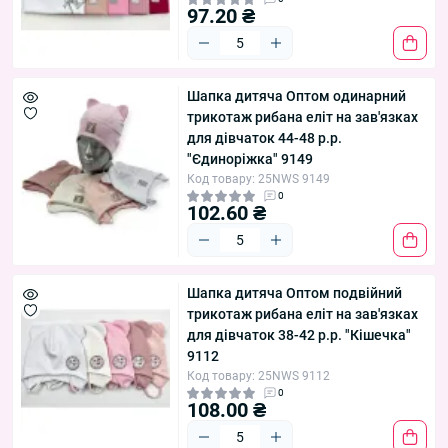
97.20 ₴
Шапка дитяча Оптом одинарний
трикотаж рибана еліт на зав'язках
для дівчаток 44-48 р.р.
"Єдиноріжка" 9149
Код товару: 25NWS 9149
0
102.60 ₴
Шапка дитяча Оптом подвійний
трикотаж рибана еліт на зав'язках
для дівчаток 38-42 р.р. "Кішечка"
9112
Код товару: 25NWS 9112
0
108.00 ₴