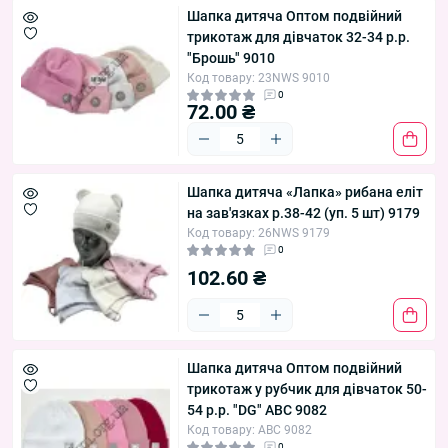
Шапка дитяча Оптом подвійний
трикотаж для дівчаток 32-34 р.р.
"Брошь" 9010
Код товару: 23NWS 9010
0
72.00 ₴
Шапка дитяча «Лапка» рибана еліт
на зав'язках р.38-42 (уп. 5 шт) 9179
Код товару: 26NWS 9179
0
102.60 ₴
Шапка дитяча Оптом подвійний
трикотаж у рубчик для дівчаток 50-
54 р.р. "DG" ABC 9082
Код товару: ABC 9082
0