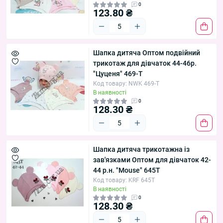
0
123.80 ₴
Шапка дитяча Оптом подвійний
трикотаж для дівчаток 44-46р.
"Цуценя" 469-T
Код товару: NWK 469-T
В наявності
0
128.30 ₴
Шапка дитяча трикотажна із
зав'язками Оптом для дівчаток 42-
44 р.н. "Mouse" 645T
Код товару: KRF 645T
В наявності
0
128.30 ₴