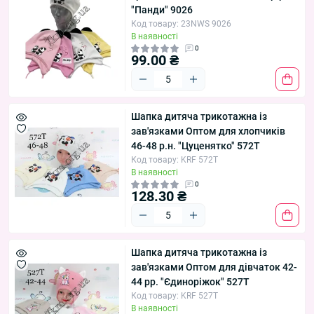
"Панди" 9026
Код товару: 23NWS 9026
В наявності
0
99.00 ₴
Шапка дитяча трикотажна із
зав'язками Оптом для хлопчиків
46-48 р.н. "Цуценятко" 572T
Код товару: KRF 572T
В наявності
0
128.30 ₴
Шапка дитяча трикотажна із
зав'язками Оптом для дівчаток 42-
44 рр. "Єдиноріжок" 527T
Код товару: KRF 527T
В наявності