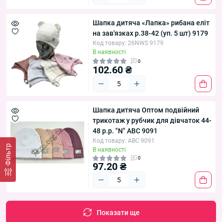
Шапка дитяча «Лапка» рибана еліт
на зав'язках р.38-42 (уп. 5 шт) 9179
Код товару: 26NWS 9179
В наявності
0
102.60 ₴
Шапка дитяча Оптом подвійний
трикотаж у рубчик для дівчаток 44-
48 р.р. "N" ABC 9091
Код товару: ABC 9091
Фільтр
В наявності
0
97.20 ₴
Показати ще