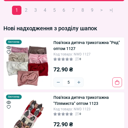
1
2
3
4
5
6
7
8
9
>
>|
Нові надходження з розділу шапок
Пов'язка дитяча трикотажна "Ряд"
Бестселер
оптом 1127
Код товару: NWD 1127
0
72.90 ₴
Пов'язка дитяча трикотажна
Бестселер
"Плямиста" оптом 1123
Код товару: NWD 1123
0
72.90 ₴