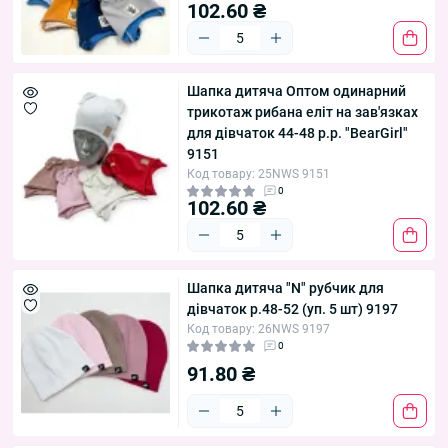
102.60 ₴
Шапка дитяча Оптом одинарний
трикотаж рибана еліт на зав'язках
для дівчаток 44-48 р.р. "BearGirl"
9151
Код товару: 25NWS 9151
0
102.60 ₴
Шапка дитяча "N" рубчик для
дівчаток р.48-52 (уп. 5 шт) 9197
Код товару: 26NWS 9197
0
91.80 ₴