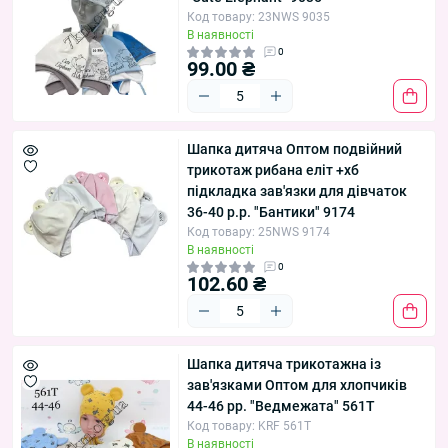
Код товару: 23NWS 9035
В наявності
0
99.00 ₴
Шапка дитяча Оптом подвійний
трикотаж рибана еліт +хб
підкладка зав'язки для дівчаток
36-40 р.р. "Бантики" 9174
Код товару: 25NWS 9174
В наявності
0
102.60 ₴
Шапка дитяча трикотажна із
зав'язками Оптом для хлопчиків
44-46 рр. "Ведмежата" 561T
Код товару: KRF 561T
В наявності