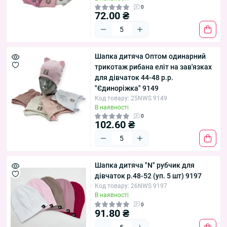
0
72.00 ₴
Шапка дитяча Оптом одинарний
трикотаж рибана еліт на зав'язках
для дівчаток 44-48 р.р.
"Єдиноріжка" 9149
Код товару: 25NWS 9149
В наявності
0
102.60 ₴
Шапка дитяча "N" рубчик для
дівчаток р.48-52 (уп. 5 шт) 9197
Код товару: 26NWS 9197
В наявності
0
91.80 ₴