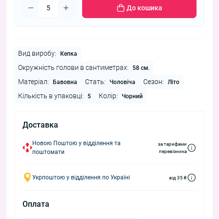
До кошика
Вид виробу:
Кепка
Окружність голови в сантиметрах:
58 см.
Матеріал:
Стать:
Сезон:
Бавовна
Чоловіча
Літо
Кількість в упаковці:
Колір:
5
Чорний
Доставка
Новою Поштою у відділення та
за тарифами
поштомати
перевізника
Укрпоштою у відділення по Україні
від 35 ₴
Оплата