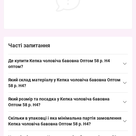
Часті запитання
Де купити Кепка чоловіча бавовна Оптом 58 р. H4
оптом?
Купити Кепка чоловіча бавовна Оптом 58 р. H4 можна оптом з
Який склад матеріалу у Кепка чоловіча бавовна Оптом
Одеси 7КМ; це ходовий літній розмір 58, що забезпечує
58 р. H4?
швидкий обіг товару в сезон і стабільний попит у роздрібних
Склад: бавовна 100%. Натуральна бавовна характерна для
точках та на ринку.
Який розмір та посадка у Кепка чоловіча бавовна
кепок категорії «
Чоловічі кепки
», забезпечує міцність та
Оптом 58 р. H4?
зручність у літній сезон; це дозволяє пропонувати клієнтам
Розмір: 58 см окружність голови — класичний дорослий розмір
базовий модельний ряд з натурального матеріалу.
Скільки в упаковці і яка мінімальна партія замовлення
для чоловіків; посадка стандартна, підходить для більшості
Кепка чоловіча бавовна Оптом 58 р. H4?
покупців у літній сезон, що полегшує викладку і швидкий обіг
Кількість в упаковці: 5 штук одного кольору. Мінімальне
товару на полиці.