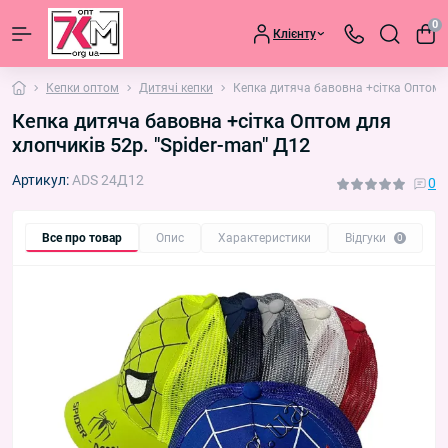
0
Клієнту
Кепки оптом
Дитячі кепки
Кепка дитяча бавовна +сітка Оптом д
Кепка дитяча бавовна +сітка Оптом для
хлопчиків 52р. "Spider-man" Д12
Артикул:
ADS 24Д12
0
Все про товар
Опис
Характеристики
Відгуки
П
0