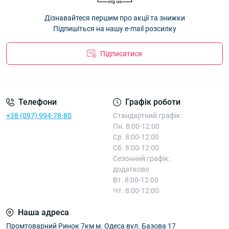
Кепка дитяча "Кугуар" бавовна +сітка для хлопчиків 54р.
Дізнавайтеся першим про акції та знижки
Оптом 26Д47
— 94.50 ₴
Підпишіться на нашу e-mail розсилку
Підписатися
Телефони
Графік роботи
+38 (097) 994-78-80
Стандартний графік:
Пн. 8:00-12:00
Ср. 8:00-12:00
Сб. 8:00-12:00
Сезонний графік:
додатково
Вт. 8:00-12:00
Чт. 8:00-12:00
Наша адреса
Промтоварний Ринок 7км м. Одеса вул. Базова 17