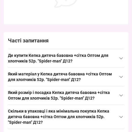
Часті запитання
Де купити Кепка дитяча бавовна +сітка Оптом для
хлопчиків 52р. "Spider-man" Д12?
Купити Кепка дитяча бавовна +сітка Оптом для хлопчиків 52р.
Який матеріал у Кепка дитяча бавовна +сітка Оптом
"Spider-man" Д12 можна оптом з Одеси 7КМ; це ходовий літній
для хлопчиків 52р. "Spider-man" Д12?
товар із впізнаваним дизайном, що забезпечує швидкий обіг
Склад: бавовна з сітчастою вставкою — класичний варіант для
на дитячих прилавках та стабільний попит серед покупців у
Який розмір і посадка Кепка дитяча бавовна +сітка
дитячих кепок на літо, що забезпечує повітропроникність і
сезон.
Оптом для хлопчиків 52р. "Spider-man" Д12?
легкість. Ця модель підходить для сезонного асортименту,
Розмір: 52 см окружність голови, дитячий формат, який підійде
добре доповнює літню викладку та закриває базовий попит.
Скільки в упаковці і яка мінімальна покупка Кепка
більшості хлопчиків відповідної вікової групи у літній сезон.
дитяча бавовна +сітка Оптом для хлопчиків 52р.
Модель має стандартну посадку для дитячих кепок і добре
"Spider-man" Д12?
представляється на викладці як ходовий розмір.
Упаковка: 5 кепок в асорти кольорах, мінімальне замовлення —