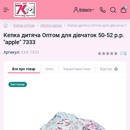
0
Клієнту
Кепки оптом
Дитячі кепки
Кепка дитяча Оптом для дівчаток 50-5
Кепка дитяча Оптом для дівчаток 50-52 р.р.
"apple" 7333
Артикул:
XXX 7333
0
Все про товар
Опис
Характеристики
Відгуки
П
0
Бестселер