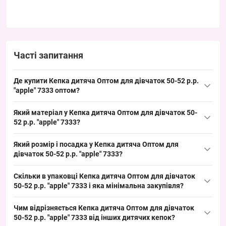
Часті запитання
Де купити Кепка дитяча Оптом для дівчаток 50-52 р.р.
"apple" 7333 оптом?
Купити Кепка дитяча Оптом для дівчаток 50-52 р.р. "apple" 7333
Який матеріал у Кепка дитяча Оптом для дівчаток 50-
можна упаковкою з Одеси 7КМ; модель у ходовому дитячому
52 р.р. "apple" 7333?
розмірі 50–52 см, що забезпечує швидкий обіг і стабільний
Склад матеріалу для цієї категорії кепок зазвичай — бавовна
попит у літній сезон.
Який розмір і посадка у Кепка дитяча Оптом для
або поліестер з жорстким козирком, що підходить для літнього
дівчаток 50-52 р.р. "apple" 7333?
сезону. Такий склад робить модель витривалою при викладці
Розмір: 50–52 см окружності голови, дитячий посадочний
та підходить для оптового продажу на ринках і в роздробі.
Скільки в упаковці Кепка дитяча Оптом для дівчаток
формат, підходить дітям відповідного віку; посадка стандартна
50-52 р.р. "apple" 7333 і яка мінімальна закупівля?
для дитячих кепок, що полегшує підбір товару під базовий
Упаковка: 5 штук у комплекті, кольори різні й можуть
попит. Такий розмір добре продається і зручно викладається в
Чим відрізняється Кепка дитяча Оптом для дівчаток
відрізнятися від фото; мінімальне замовлення — упаковка.
торгових точках.
50-52 р.р. "apple" 7333 від інших дитячих кепок?
Замовляючи упаковкою, покупець отримує готовий товарний