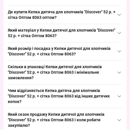
Де купити Кепка дитяча для хлопчиків "Discover" 52 р. +
сітка Оптом 8063 оптом?
Купити Кепка дитяча для хлопчиків "Discover" 52 р. + сітка
Який матеріал у Кепки дитячої для хлопчиків "Discover"
Оптом 8063 можна оптом з Одеси 7КМ; модель ходовий літній
52 р. + сітка Оптом 8063?
розмір, добре продається у сезоні і закриває попит на
дитячі
Склад: бавовна — традиційний матеріал для кепок, дихаючий і
кепки
для літнього періоду.
Який розмір і посадка у Кепки дитячої для хлопчиків
підходить для літнього асортименту. Така тканина зручна для
"Discover" 52 р. + сітка Оптом 8063?
формування товарного ряду в літній сезон і має хорошу
Розмір: 52 см окружність голови — дитячий формат, підходить
кольоростійкість при звичайній експозиції.
Скільки в упаковці Кепки дитячої для хлопчиків
для відповідної вікової групи в літній період. Посадка
"Discover" 52 р. + сітка Оптом 8063 і мінімальне
стандартна для дитячих кепок з липучкою, що полегшує
замовлення?
викладку і підвищує привабливість для оптових покупців.
Упаковка: в пачці 5 штук; мінімальне замовлення — упаковка.
Чим відрізняється Кепка дитяча для хлопчиків
Така фасовка зручна для оптових покупців і дозволяє швидко
"Discover" 52 р. + сітка Оптом 8063 від інших дитячих
комплектувати товарні лоти для роздрібної реалізації в літній
кепок?
період.
Модель відзначається бавовняною тканиною і наличністю
Який сезон продажу Кепки дитячої для хлопчиків
липучки, а також літнім фасоном з козирьком і сіткою;
"Discover" 52 р. + сітка Оптом 8063 і коли робити
альтернативи можуть бути з поліестеру або без сітки у різних
закупівлю?