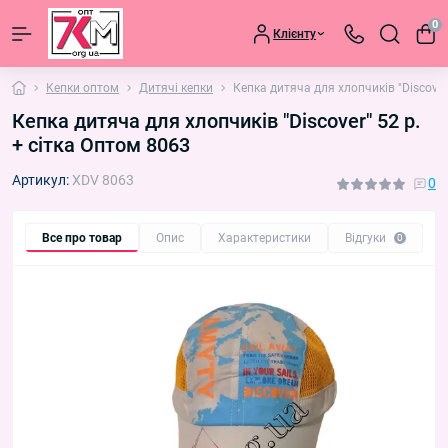
0
Клієнту
Кепки оптом
Дитячі кепки
Кепка дитяча для хлопчиків "Discover
Кепка дитяча для хлопчиків "Discover" 52 р.
+ сітка Оптом 8063
Артикул:
XDV 8063
0
Все про товар
Опис
Характеристики
Відгуки
П
0