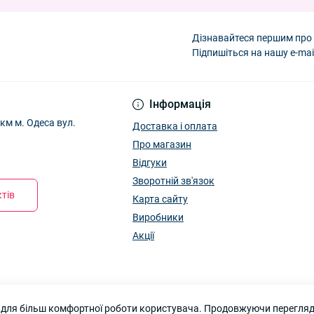
иків 54р. Оптом 26Д49
— 94.50 ₴
ді" 6161
— 45.00 ₴
пчиків 54р. Оптом 26Д37
— 94.50 ₴
Дізнавайтеся першим про 
лопчиків 54р. Оптом 26Д47
— 94.50 ₴
Підпишіться на нашу e-mai
Інформація
м м. Одеса вул.
Доставка і оплата
Про магазин
Відгуки
Зворотній зв'язок
тів
Карта сайту
Виробники
Акції
 для більш комфортної роботи користувача. Продовжуючи перегляд 