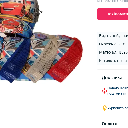
Мінімальна кіль
Повідомити
Вид виробу:
Ке
Окружність гол
Матеріал:
Баво
Кількість в упа
Доставка
Новою Пошто
поштомати
Укрпоштою у
Оплата