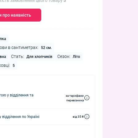
кість замовлення цього товару
5
 про наявність
пка
ови в сантиметрах:
52 см.
Стать:
Сезон:
вна
Для хлопчиків
Літо
ковці:
5
ю у відділення та
за тарифами
перевізника
 відділення по Україні
від 35 ₴