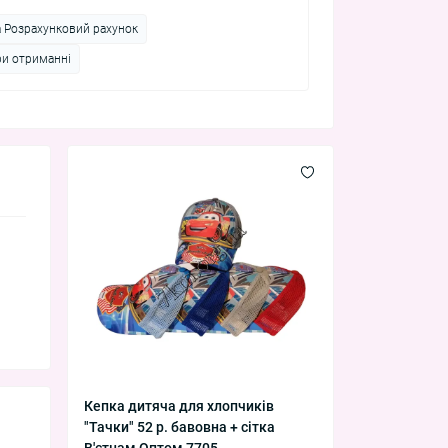
а Розрахунковий рахунок
ри отриманні
Кепка дитяча для хлопчиків
"Тачки" 52 р. бавовна + сітка
В'єтнам Оптом 7705