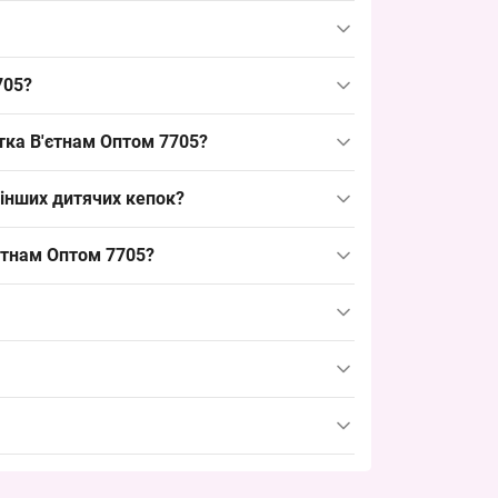
ель ходовий літній розмір, добре продається в
одель підходящою для асортименту, що закриває
705?
 розмір — ходовий варіант для вітрини, що
ітка В'єтнам Оптом 7705?
птового формування партій і швидкої
 інших дитячих кепок?
у категорії дитячих кепок; альтернативи
'єтнам Оптом 7705?
є бюджетний і популярний товар до викладки,
івля дає змогу своєчасно поповнити вітрину