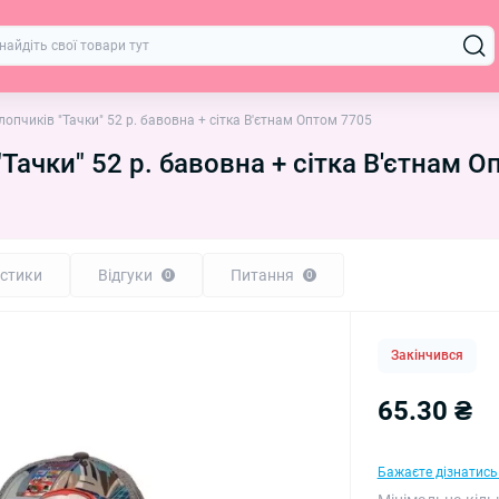
лопчиків "Тачки" 52 р. бавовна + сітка В'єтнам Оптом 7705
Тачки" 52 р. бавовна + сітка В'єтнам 
стики
Відгуки
Питання
0
0
Закінчився
65.30 ₴
Бажаєте дізнатись