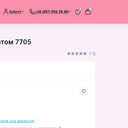
0
0
Клієнту
+38 (097) 994-78-80
Оптом 7705
0
 коли ціна зміниться?