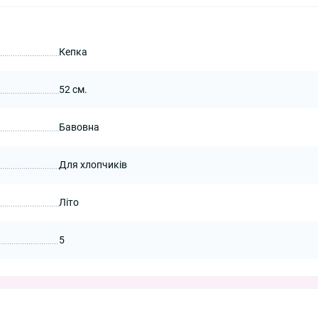
Кепка
52 см.
Бавовна
Для хлопчиків
Літо
5