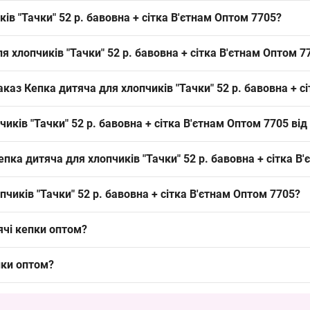
. бавовна + сітка В'єтнам Оптом 7705 можна оптом з Одеси 7КМ; мод
ів "Тачки" 52 р. бавовна + сітка В'єтнам Оптом 7705?
го оновлення дитячого асортименту.
 вентиляції. Такий матеріал відповідає літньому сезону і робить м
я хлопчиків "Тачки" 52 р. бавовна + сітка В'єтнам Оптом 7
тяча посадка для вікової групи близько 4–7 років. Такий фіксований
аказ Кепка дитяча для хлопчиків "Тачки" 52 р. бавовна + с
 моделей.
лення — упаковка. Формат замовлення упаковкою дає зручність для о
иків "Тачки" 52 р. бавовна + сітка В'єтнам Оптом 7705 від
вою сіткою та класичним козирком, що робить її літнім варіантом 
пка дитяча для хлопчиків "Тачки" 52 р. бавовна + сітка В
 спортивних кепок з поліестеру. Такий асортиментний акцент дода
омендується замовляти за 4–6 тижнів до піку сезону; планова закуп
пчиків "Тачки" 52 р. бавовна + сітка В'єтнам Оптом 7705?
 товару.
ячі кепки оптом
?
иків 54р. Оптом 26Д49
— 94.50 ₴
пчиків 54р. Оптом 26Д37
— 94.50 ₴
пки оптом
?
вовна Оптом 7883
— 54.00 ₴
лопчиків 54р. Оптом 26Д47
— 94.50 ₴
р. бавовна 9013
— 45.00 ₴