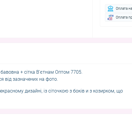
Оплата н
Оплата п
. бавовна + сітка В'єтнам Оптом 7705.
ся від зазначених на фото.
расному дизайні, із сіточкою з боків и з козирком, що