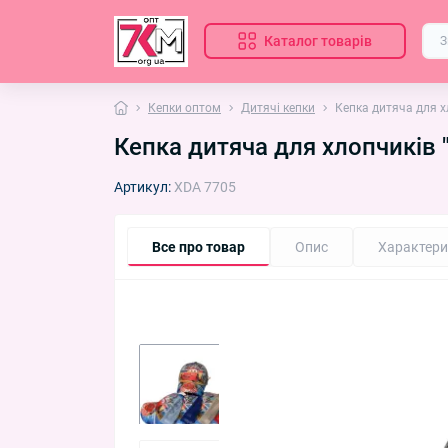
Каталог товарів
Кепки оптом
Дитячі кепки
Кепка дитяча для х
Кепка дитяча для хлопчиків "
Артикул:
XDA 7705
Все про товар
Опис
Характери