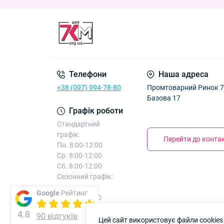
Кепка дитяча "NB" бавовна +сітка для хлопч
Кепка дитяча Оптом для хлопчиків 50-52 р. "А
Кепка дитяча "NewY" бавовна +сітка для хло
Кепка дитяча "Кугуар" бавовна +сітка для х
Телефони
Наша адреса
+38 (097) 994-78-80
Промтоварний Ринок 7к
Базова 17
Графік роботи
Стандартний
графік:
Перейти до контак
Пн. 8:00-12:00
Ср. 8:00-12:00
Сб. 8:00-12:00
Сезонний графік:
додатково
Google
Рейтинг
Вт. 8:00-12:00
Чт. 8:00-12:00
4.8
90 відгуків
Цей сайт використовує файли cookies