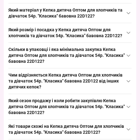
Купити Кепка дитяча Оптом для хлопчиків та дівчаток 54р.
Який матеріал у Кепка дитяча Оптом для хлопчиків та
"Класика" бавовна 22D122 можна оптом з Одеси 7КМ — ходовий
дівчаток 54р. "Класика" бавовна 22D122?
літній розмір для роздрібних точок і ринку, швидко реалізується
Склад: бавовна. Натуральна бавовняна тканина відповідає
в сезон та забезпечує стабільний попит у дитячому сегменті.
Який розмір і посадка у Кепка дитяча Оптом для
категорії дитячих кепок для літа, забезпечує дихаючість і
хлопчиків та дівчаток 54р. "Класика" бавовна 22D122?
привабливу товарну групу для сезонного асортименту оптових
Розмір: окружність голови 54 см — дитячий стандартний
покупців.
Скільки в упаковці і яка мінімальна закупка Кепка
розмір, підходить для дітей відповідного віку; посадка класична
дитяча Оптом для хлопчиків та дівчаток 54р. "Класика"
з козирком, зручна для мерчандайзингу і закриває базовий
бавовна 22D122?
попит у сегменті дитячих кепок.
Упаковка: 5 штук у пакеті; мінімальне замовлення —
Чим відрізняється Кепка дитяча Оптом для хлопчиків
упаковкою. Така фасовка зручна для формування стартових
та дівчаток 54р. "Класика" бавовна 22D122 від інших
партій товару, спрощує викладку і пришвидшує обіг літнього
дитячих кепок?
асортименту на ринку.
Модель відрізняється класичним дизайном без прикрас і
Який сезон продажу і коли робити закупівлю Кепка
використанням бавовни — легка літня кепка з козирком, яка
дитяча Оптом для хлопчиків та дівчаток 54р. "Класика"
відрізняєс̧я універсальним кроєм і товарним виглядом.
бавовна 22D122?
Альтернативи можуть бути з поліестеру або з декором, але ця
Сезон: літо, пікові місяці квітень–серпень. Рекомендуємо
модель додає бюджетний літній варіант і закриває базовий
Які товари схожі на Кепка дитяча Оптом для хлопчиків
планувати закупівлю за 4–6 тижнів до піку сезону, щоб вчасно
попит на сезон.
та дівчаток 54р. "Класика" бавовна 22D122?
поповнити асортимент та забезпечити швидкий обіг літнього