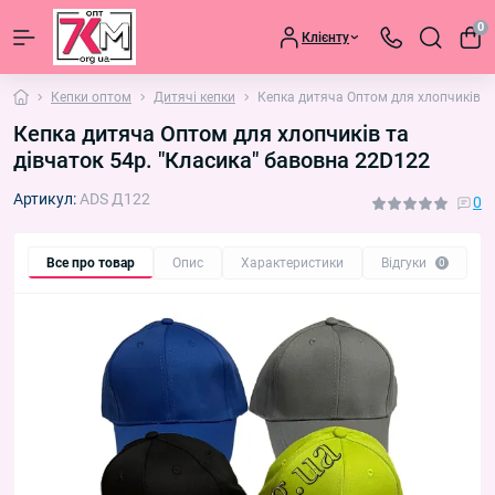
0
Клієнту
Кепки оптом
Дитячі кепки
Кепка дитяча Оптом для хлопчиків т
Кепка дитяча Оптом для хлопчиків та
дівчаток 54р. "Класика" бавовна 22D122
Артикул:
ADS Д122
0
Все про товар
Опис
Характеристики
Відгуки
П
0