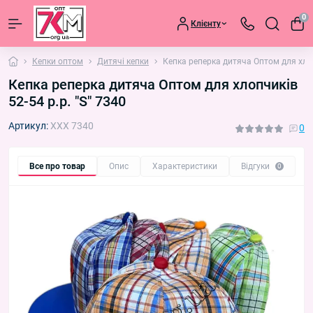
0
Клієнту
Кепки оптом
Дитячі кепки
Кепка реперка дитяча Оптом для хлопч
Кепка реперка дитяча Оптом для хлопчиків
52-54 р.р. "S" 7340
Артикул:
XXX 7340
0
Все про товар
Опис
Характеристики
Відгуки
П
0