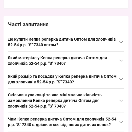
Часті запитання
Де купити Кепка реперка дитяча Оптом для хлопчиків
52-54 р.р. "S" 7340 оптом?
Купити Кепка реперка дитяча Оптом для хлопчиків 52-54 р.р. "S"
Який матеріал у Кепка реперка дитяча Оптом для
7340 можна упаковкою з Одеси 7КМ; це ходовий дитячий
хлопчиків 52-54 р.р. "S" 7340?
розмір який швидко обертається в сезон літо і забезпечує
Склад: для дитячих кепок типово використовують бавовну або
стабільний попит у роздрібних точках та на ринках.
Який розмір та посадка у Кепка реперка дитяча Оптом
поліестер з жорстким козирком; така конструкція підходить
для хлопчиків 52-54 р.р. "S" 7340?
для літнього сезону, забезпечує хорошу товарну привабливість і
Розмір S — окружність голови 52–54 см, призначений для
простоту у викладці на прилавку.
Скільки в упаковці та яка мінімальна кількість
хлопчиків відповідного віку; посадка стандартна для дитячих
замовлення Кепка реперка дитяча Оптом для
кепок, цей ходовий розмір закриває базовий попит у літній
хлопчиків 52-54 р.р. "S" 7340?
період і полегшує підбір для продажу.
Упаковка містить 5 штук різних кольорів, мінімальне
Чим Кепка реперка дитяча Оптом для хлопчиків 52-54
замовлення — упаковкою; формат упаковки зручний для
р.р. "S" 7340 відрізняється від інших дитячих кепок?
формування товарного ряду і дозволяє швидко поповнити