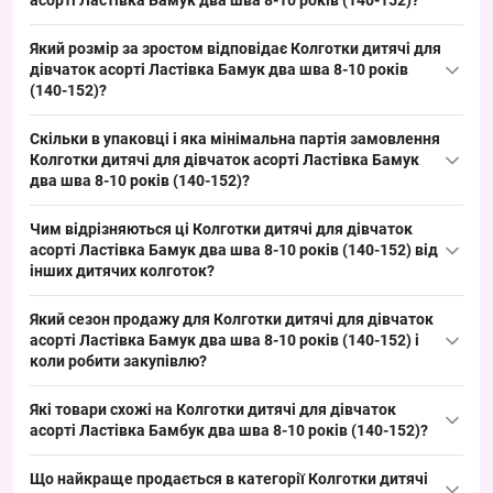
асорті Ластівка Бамук два шва 8-10 років (140-152)?
дитячий розмір, який швидко продається в сезон весна/осінь і
Склад: бамбук — натуральний матеріал, типове рішення для
добре закриває базовий попит в оптовому асортименті.
Який розмір за зростом відповідає Колготки дитячі для
дитячих колготок весняно-осіннього сезону. Такий матеріал
дівчаток асорті Ластівка Бамук два шва 8-10 років
часто має хорошу зносостійкість і колірну стійкість, що робить
(140-152)?
позицію привабливою для оптового продажу й поповнення
Розмір 8–10 років відповідає зросту приблизно 140–152 см,
асортименту.
Скільки в упаковці і яка мінімальна партія замовлення
підходить дітям цієї вікової групи. Це ходовий дитячий розмір,
Колготки дитячі для дівчаток асорті Ластівка Бамук
який закриває стандартний попит у сезон весна/осінь і зручно
два шва 8-10 років (140-152)?
для комплектації товарної викладки.
Кількість в упаковці: 12 штук, мінімальне замовлення —
Чим відрізняються ці Колготки дитячі для дівчаток
упаковка; замовляючи упаковкою, ви отримуєте зручну
асорті Ластівка Бамук два шва 8-10 років (140-152) від
одиницю для роздрібної реалізації та поповнення товарного
інших дитячих колготок?
запасу, що прискорює оборот і спрощує викладку.
Ця модель вирізняється використанням бамбука і
Який сезон продажу для Колготки дитячі для дівчаток
конструкцією «два шва», що характерно для демісезонного
асорті Ластівка Бамук два шва 8-10 років (140-152) і
асортименту весна/осінь; матеріал і крій підходять під
коли робити закупівлю?
стандартні шкільні й повсякденні комплектування. Позиція
Сезон: весна/осінь з піком продажів у квітні–жовтні.
додає бюджетний і ходовий варіант у викладку, що закриває
Які товари схожі на Колготки дитячі для дівчаток
Рекомендується робити закупівлю за 4–6 тижнів до піку
базовий попит на сезон.
асорті Ластівка Бамбук два шва 8-10 років (140-152)?
сезону, щоб встигнути поповнити асортимент і забезпечити
Товари з тієї ж категорії:
швидкий обіг товару в торгових точках.
Що найкраще продається в категорії
Колготки дитячі