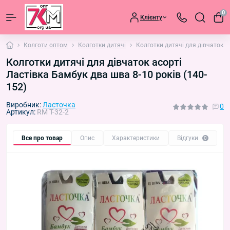
0
Клієнту
Колготи оптом
Колготки дитячі
Колготки дитячі для дівчаток а
Колготки дитячі для дівчаток асорті
Ластівка Бамбук два шва 8-10 років (140-
152)
Виробник:
Ласточка
0
Артикул:
RM T-32-2
Все про товар
Опис
Характеристики
Відгуки
П
0