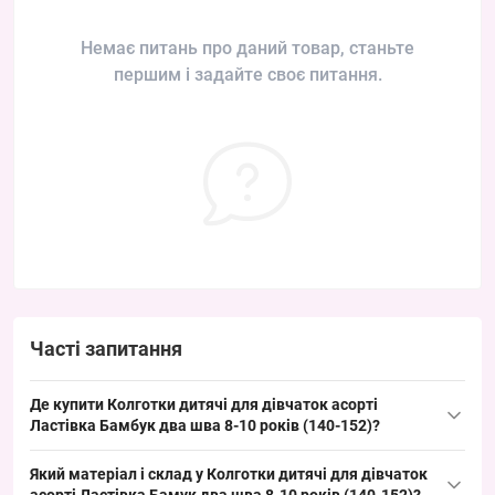
Немає питань про даний товар, станьте
першим і задайте своє питання.
Часті запитання
Де купити Колготки дитячі для дівчаток асорті
Ластівка Бамбук два шва 8-10 років (140-152)?
Купити
Колготки дитячі
для дівчаток асорті Ластівка Бамбук два
Який матеріал і склад у Колготки дитячі для дівчаток
шва 8-10 років (140-152) можна оптом з Одеса 7КМ; це ходовий