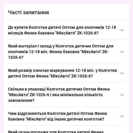
Часті запитання
Де купити Колготки дитячі Оптом для хлопчиків 12-18
місяців Фенна бавовна "МіксАвто" ZK-1026-6?
Купити
Колготки дитячі
Оптом для хлопчиків 12-18 місяців
Який матеріал і склад у Колготок дитячих Оптом для
Фенна
бавовна "МіксАвто" ZK-1026-6 можна оптом з Одеса 7КМ;
хлопчиків 12-18 міс. Фенна бавовна "МіксАвто" ZK-
це ходовий дитячий розмір 12–18 міс., який швидко
1026-6?
обертається у роздрібних точках і забезпечує стабільний попит
Склад: бавовна — основний матеріал дитячих колготок у моделі
у весняно-осінній сезон, зручно для викладки та поповнення.
Який розмір означає маркування 12-18 міс. у Колготки
"МіксАвто"; це типовий для дитячого асортименту матеріал,
дитячі Оптом Фенна "МіксАвто" ZK-1026-6?
який підходить для весняно-осіннього сезону і забезпечує
Розмір 12-18 мес. відповідає зросту приблизно 80–86 см —
стабільний попит у торгових точках, зручно доповнює базовий
Скільки в упаковці Колготок дитячих Оптом Фенна
підходить дітям близько 1–1,5 року; цей ходовий молодший
асортимент для оптових закупівель.
"МіксАвто" ZK-1026-6 і яка мінімальна кількість
розмір закриває базовий попит у дитячому сегменті та зручно
замовлення?
комплектується в торгових точках для швидкого обігу
Упаковка містить 12 штук колготок у різних кольорах і
асортименту.
Чим відрізняються Колготки дитячі Оптом Фенна
малюнках, асорті "МіксАвто"; мінімальне замовлення —
бавовна "МіксАвто" від інших дитячих колготок?
упаковка, що зручно для формування товарної викладки і
Модель "МіксАвто" від Фенна — бавовняні колготки зі строкатим
поповнення асортименту оптових та роздрібних точок під
Який сезон продажу для Колготки дитячі Фенна