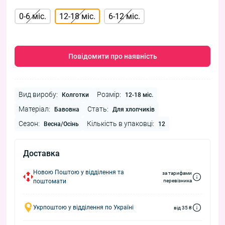
0-6 міс.
12-18 міс.
6-12 міс.
Повідомити про наявність
Вид виробу:
Розмір:
Колготки
12-18 міс.
Матеріал:
Стать:
Бавовна
Для хлопчиків
Сезон:
Кількість в упаковці:
Весна/Осінь
12
Доставка
Новою Поштою у відділення та
за тарифами
поштомати
перевізника
Укрпоштою у відділення по Україні
від 35 ₴