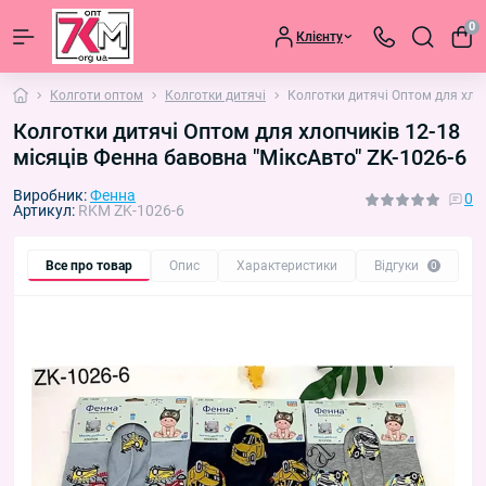
0
Клієнту
Колготи оптом
Колготки дитячі
Колготки дитячі Оптом для хлоп
Колготки дитячі Оптом для хлопчиків 12-18
місяців Фенна бавовна "МіксАвто" ZK-1026-6
Виробник:
Фенна
0
Артикул:
RKM ZK-1026-6
Все про товар
Опис
Характеристики
Відгуки
П
0