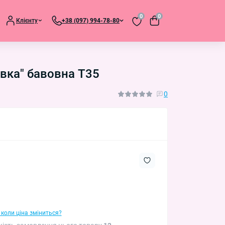
0
0
Клієнту
+38 (097) 994-78-80
івка" бавовна T35
0
 коли ціна зміниться?