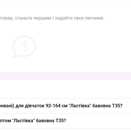
товар, станьте першим і задайте своє питання.
овані) для дівчаток 92-164 см "Ластівка" бавовна T35?
я дівчаток 92-164 см "Ластівка" бавовна T35 можна упаковкою з Од
оптом "Ластівка" бавовна T35?
нку, що корисно для оптових продажів і викладки.