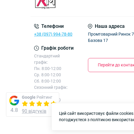
Телефони
Наша адреса
+38 (097) 994-78-80
Промтоварний Ринок 7к
Базова 17
Графік роботи
Стандартний
графік:
Перейти до контак
Пн. 8:00-12:00
Ср. 8:00-12:00
Сб. 8:00-12:00
Сезонний графік:
додатково
Google
Рейтинг
Вт. 8:00-12:00
Чт. 8:00-12:00
4.8
90 відгуків
Цей сайт використовує файли cookies
погоджуєтеся з політикою використан