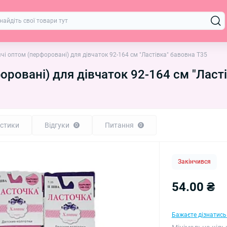
чі оптом (перфоровані) для дівчаток 92-164 см "Ластівка" бавовна T35
оровані) для дівчаток 92-164 см "Ласт
стики
Відгуки
Питання
0
0
Закінчився
54.00 ₴
Бажаєте дізнатись