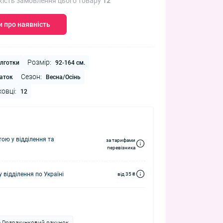
кість замовлення цього товару
12
 про наявність
Розмір:
лготки
92-164 см.
Сезон:
аток
Весна/Осінь
ковці:
12
ю у відділення та
за тарифами
перевізника
 відділення по Україні
від 35 ₴
а Розрахунковий рахунок