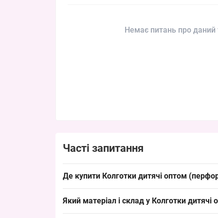
Немає питань про даний 
Часті запитання
Де купити Колготки дитячі оптом (перфор
Купити
Колготки дитячі
оптом (перфоровані) дл
Який матеріал і склад у Колготки дитячі 
в сезон весна/осінь і швидко обертається на ри