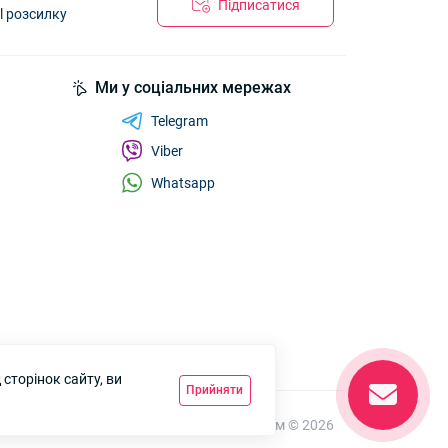
Підписатися
l розсилку
Ми у соціальних мережах
Telegram
Viber
Whatsapp
сторінок сайту, ви
Прийняти
7км Одеса — Одяг і аксесуари оптом © 2026