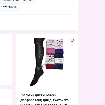
ри отриманні
Колготки дитячі оптом
(перфоровані) для дівчаток 92-
164 см "Ластівка" бавовна T35