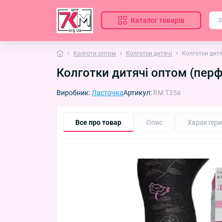
Каталог товарів
Колготи оптом
Колготки дитячі
Колготки дитя
Колготки дитячі оптом (перф
Виробник:
Ласточка
Артикул:
RM T35a
Все про товар
Опис
Характери