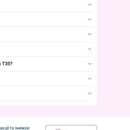
именту; щільність відповідає сезонності весна/
, 116, 128, 140, 152 см; така розмірна сітка
і ринків, дозволяє швидко формувати товарні
осінній сезон і виготовлена з бавовни з
а стильні дитячі колготи.
 початку піку, щоб встигнути сформувати повну
а T35?
акції та знижки