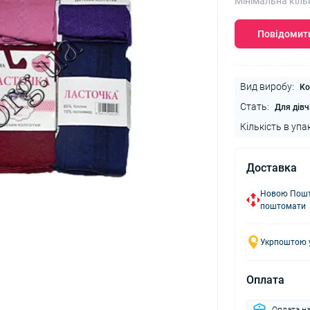
Мінімальна кіль
Повідомити
Вид виробу:
Ко
Стать:
Для дівч
Кількість в упа
Доставка
Новою Пошто
поштомати
Укрпоштою у
Оплата
Оплата н