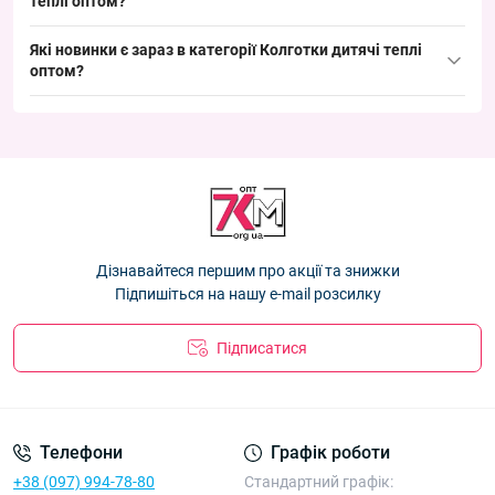
теплі оптом
Колготки дитячі махрові Оптом для дівчаток 92-164 рр.
?
"Силует" Фенна T-K501-7
— 70.20 ₴
Лідери продажів:
Які новинки є зараз в категорії
Колготки дитячі теплі
Колготки дитячі махрові Оптом для хлопчиків 92-140 рр.
оптом
Колготки дитячі махрові Оптом для хлопчиків 92-140 рр.
?
"АвтоМото" Фенна H9331
— 108.00 ₴
"АвтоМото" Фенна H9331
— 108.00 ₴
Новинки:
Колготки дитячі вовна норка Оптом для дівчаток 2-10 років
Колготки дитячі махрові Оптом для дівчаток 92-164 рр.
"Мішечки" Фена T-K1077-3
— 93.96 ₴
Колготки дитячі махрові Оптом для дівчаток 92-164 рр.
"Силует" Фенна T-K501-7
— 70.20 ₴
"Силует" Фенна T-K501-7
— 70.20 ₴
Колготки дитячі вовна норка Оптом для дівчаток 2-10 років
Колготки дитячі махрові Оптом для хлопчиків 92-140 рр.
"Мішечки" Фена T-K1077-3
— 93.96 ₴
"АвтоМото" Фенна H9331
— 108.00 ₴
Колготки дитячі вовна норка Оптом для дівчаток 2-10 років
Дізнавайтеся першим про акції та знижки
"Мішечки" Фена T-K1077-3
— 93.96 ₴
Підпишіться на нашу e-mail розсилку
Підписатися
Телефони
Графік роботи
+38 (097) 994-78-80
Стандартний графік: