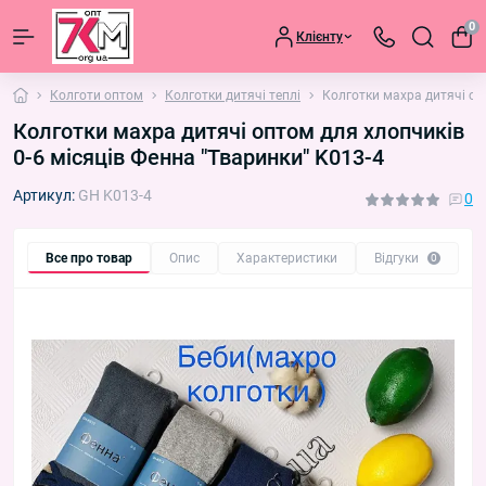
0
Клієнту
Колготи оптом
Колготки дитячі теплі
Колготки махра дитячі оп
Колготки махра дитячі оптом для хлопчиків
0-6 місяців Фенна "Тваринки" K013-4
Артикул:
GH K013-4
0
Все про товар
Опис
Характеристики
Відгуки
П
0