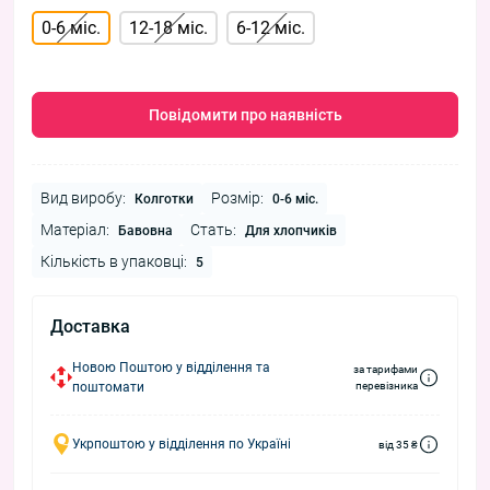
0-6 міс.
12-18 міс.
6-12 міс.
Повідомити про наявність
Вид виробу:
Розмір:
Колготки
0-6 міс.
Матеріал:
Стать:
Бавовна
Для хлопчиків
Кількість в упаковці:
5
Доставка
Новою Поштою у відділення та
за тарифами
поштомати
перевізника
Укрпоштою у відділення по Україні
від 35 ₴