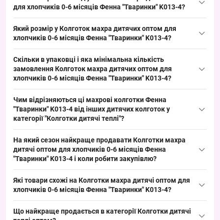
Фенна
"Тваринки" K013-4 можна з Одеси 7КМ; цей ходовий
для хлопчиків 0-6 місяців Фенна "Тваринки" K013-4?
теплий товар добре продається в сезон жовтень–лютий і
Склад: бавовна з начосом (махра) — типова основа для теплих
швидко обертається на ринку роздрібної торгівлі, що зручно для
Який розмір у Колготок махра дитячих оптом для
дитячих колготок; такий матеріал добре тримає тепло і
поповнення асортименту оптом.
хлопчиків 0-6 місяців Фенна "Тваринки" K013-4?
забезпечує сезонний попит у жовтні–лютому, що робить
Розмір 0–6 міс. — підходить для немовлят на перші пів року
модель привабливою для оптової викладки.
Скільки в упаковці і яка мінімальна кількість
життя; цей ходовий дитячий розмір стабільно продається
замовлення Колготок махра дитячих оптом для
восени та зимою, що полегшує ротацію товару на оптовому
хлопчиків 0-6 місяців Фенна "Тваринки" K013-4?
складі.
Кількість в упаковці: 5 пар; мінімальне замовлення —
Чим відрізняються ці махрові колготки Фенна
упаковкою, що зручно для оптових покупців-підприємців та
"Тваринки" K013-4 від інших дитячих колготок у
ринків, дозволяє швидко формувати товарні позиції та
категорії "Колготки дитячі теплі"?
підтримувати стабільний асортимент.
Ця модель має бавовняну основу з махровим начосом і
На який сезон найкраще продавати Колготки махра
дитячими малюнками, тоді як інші можуть бути з мікрофібри
дитячі оптом для хлопчиків 0-6 місяців Фенна
або флісу з різною щільністю; така конструкція додає
"Тваринки" K013-4 і коли робити закупівлю?
бюджетний сегмент у викладку і закриває базовий попит на
Сезон продажу: жовтень–лютий з пікованим попитом у
тёплі дитячі колготки у сезон.
Які товари схожі на Колготки махра дитячі оптом для
листопаді–січні; рекомендується робити закупівлю за 4–6
хлопчиків 0-6 місяців Фенна "Тваринки" K013-4?
тижнів до початку піку сезону, щоб встигнути із замовленнями і
Товари з тієї ж категорії:
поповнити асортимент оптом перед холодами.
Що найкраще продається в категорії
Колготки дитячі