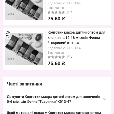
Код товару: GH K013-4
Закінчився
0
75.60 ₴
Колготки махра дитячі оптом для
хлопчиків 12-18 місяців Фенна
"Тваринки" K013-4
Код товару: GH K013-4
Закінчився
0
75.60 ₴
Часті запитання
Де купити Колготки махра дитячі оптом для хлопчиків
0-6 місяців Фенна "Тваринки" K013-4?
Купити Колготки махра дитячі оптом для хлопчиків 0-6 місяців
Який матеріал і склад у Колготок махра дитячих оптом