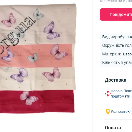
Мінімальна кіль
Повідомити
Вид виробу:
Ко
Окружність гол
Матеріал:
Баво
Кількість в упа
Доставка
Новою Пошто
поштомати
Укрпоштою у
Оплата