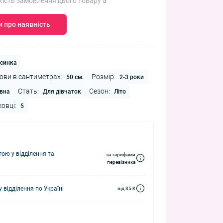
кість замовлення цього товару
5
 про наявність
синка
ови в сантиметрах:
Розмір:
50 см.
2-3 роки
Стать:
Сезон:
вна
Для дівчаток
Літо
ковці:
5
ю у відділення та
за тарифами
перевізника
 відділення по Україні
від 35 ₴