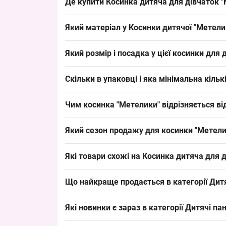
Де купити Косинка дитяча для дівчаток 
Купити Косинка дитяча для дівчаток "Метелики
Який матеріал у Косинки дитячої "Метели
стабільним попитом і добре підходить для швидк
Склад: бавовна. Легка бавовняна тканина власт
Який розмір і посадка у цієї косинки для 
пропозицію клієнтам і закриває базовий попит.
Розмір: 2-3 роки, окружність голови 50 см. Фо
Скільки в упаковці і яка мінімальна кіль
на ринку дитячих головних уборів.
В упаковці: 5 штук; мінімальне замовлення — у
Чим косинка "Метелики" відрізняється ві
для продажу в сезон.
Косинка має легкий літній фасон і бавовняний 
Який сезон продажу для косинки "Метелик
панамки з іншої тканини або фасону, що дає мо
Сезон: літо, пік продажу травень–серпень; рек
Які товари схожі на Косинка дитяча для 
швидкий обіг позиції в літній період.
Товари з тієї ж категорії:
Що найкраще продається в категорії
Дит
Панама дитяча "JDI" бавовна для дівчаток 5
Лідери продажів:
Панама дитяча "MJ" бавовна для дівчаток 5
Які новинки є зараз в категорії
Дитячі па
Панамка дитяча Оптом 48-50 р. бавовна "Ba
Панама дитяча "Celi" бавовна для дівчаток 
Новинки: