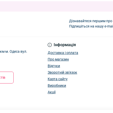
вовна "Kitty" 5250
— 36.00 ₴
4р. Оптом 26Д61
— 89.10 ₴
овна "Цвітики" 75224
— 15.75 ₴
4р. Оптом 26Д60
— 89.10 ₴
Дізнавайтеся першим про 
54р. Оптом 26Д59
— 89.10 ₴
Підпишіться на нашу e-mai
Інформація
м м. Одеса вул.
Доставка і оплата
Про магазин
Відгуки
Зворотній зв'язок
тів
Карта сайту
Виробники
Акції