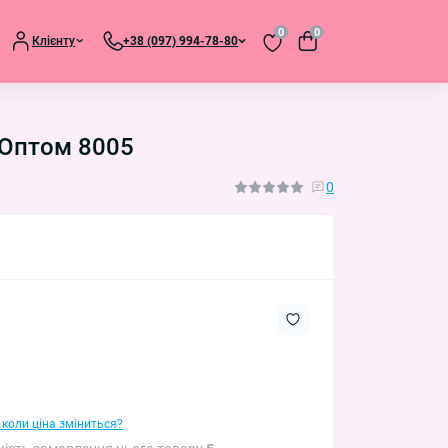
0
0
Клієнту
+38 (097) 994-78-80
 Оптом 8005
0
 коли ціна зміниться?