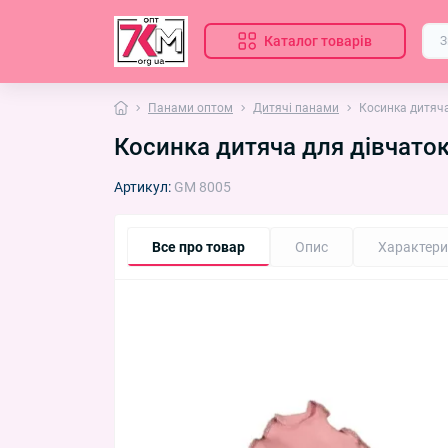
Каталог товарів
Панами оптом
Дитячі панами
Косинка дитяча
Косинка дитяча для дівчато
Артикул:
GM 8005
Все про товар
Опис
Характери