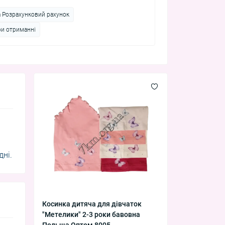
а Розрахунковий рахунок
ри отриманні
дні.
Косинка дитяча для дівчаток
"Метелики" 2-3 роки бавовна
Польща Оптом 8005