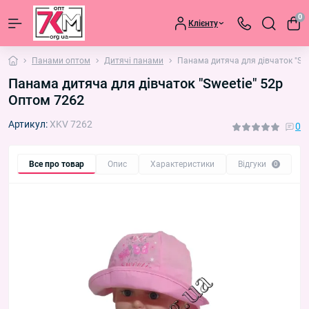
0
Клієнту
Панами оптом
Дитячі панами
Панама дитяча для дівчаток "Swe
Панама дитяча для дівчаток "Sweetie" 52р
Оптом 7262
Артикул:
XKV 7262
0
Все про товар
Опис
Характеристики
Відгуки
П
0