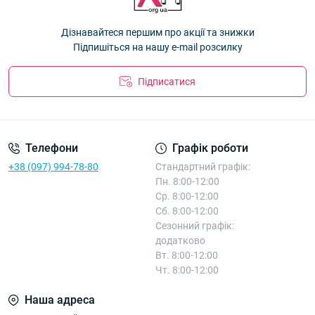
75224
— 15.75 ₴
Панама дитяча "Celi" бавовна для дівчаток 54р. Оптом 26Д59
Дізнавайтеся першим про акції та знижки
— 89.10 ₴
Підпишіться на нашу e-mail розсилку
Підписатися
Телефони
Графік роботи
+38 (097) 994-78-80
Стандартний графік:
Пн. 8:00-12:00
Ср. 8:00-12:00
Сб. 8:00-12:00
Сезонний графік:
додатково
Вт. 8:00-12:00
Чт. 8:00-12:00
Наша адреса