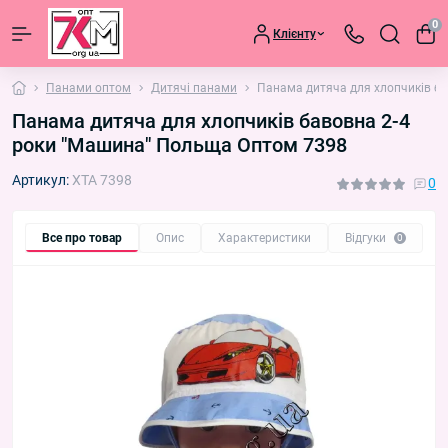
0
Клієнту
Панами оптом
Дитячі панами
Панама дитяча для хлопчиків б
Панама дитяча для хлопчиків бавовна 2-4
роки "Машина" Польща Оптом 7398
Артикул:
XTA 7398
0
Все про товар
Опис
Характеристики
Відгуки
П
0