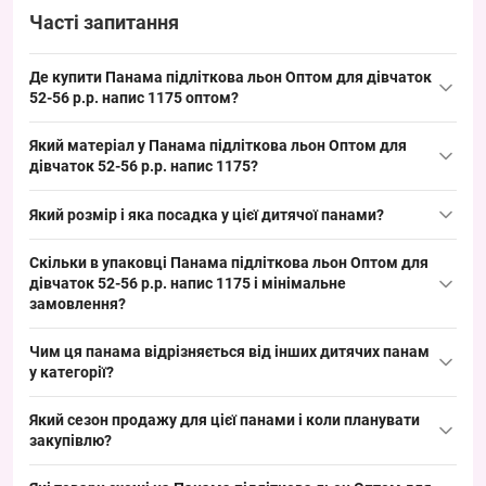
Часті запитання
Де купити Панама підліткова льон Оптом для дівчаток
52-56 р.р. напис 1175 оптом?
Купити Панама підліткова льон Оптом для дівчаток 52-56 р.р.
Який матеріал у Панама підліткова льон Оптом для
напис 1175 можна оптом з Одеси 7КМ; модель входить до
дівчаток 52-56 р.р. напис 1175?
категорії
дитячі панами
і добре продається в літній сезон
Склад: льон. Ця натуральна тканина забезпечує відмінну
завдяки ходовому розміру та універсальному дизайну.
Який розмір і яка посадка у цієї дитячої панами?
повітропроникність і підходить для літнього асортименту; варто
запропонувати клієнтам модель з льону як хіт сезону для
Розмір: окружність голови 52–56 см, підходить як підлітковий/
Скільки в упаковці Панама підліткова льон Оптом для
пляжних і літніх точок продажу.
старший дитячий розмір з більшою посадкою. Такий ходовий
дівчаток 52-56 р.р. напис 1175 і мінімальне
розмір зручно викладати на ринку та в роздрібних точках,
замовлення?
оскільки закриває популярну вікову групу.
Кількість в упаковці: 5 штук; мінімальне замовлення —
Чим ця панама відрізняється від інших дитячих панам
упаковка. Формат замовлення упаковкою зручно для оптових
у категорії?
закупівель, дозволяє швидко формувати партії для літнього
Ця модель вирізняється льняною тканиною і написом спереду,
сезону та полегшує викладку товару.
Який сезон продажу для цієї панами і коли планувати
що додає асортименту яскравості та відмінності від базових
закупівлю?
бавовняних панам; альтернативи — бавовна або суміші з
Сезон: літо, пікові продажі — червень–серпень.
поліестером, які також популярні влітку. Ця позиція розширює