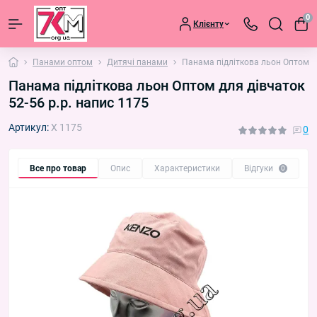
0
Клієнту
Панами оптом
Дитячі панами
Панама підліткова льон Оптом дл
Панама підліткова льон Оптом для дівчаток
52-56 р.р. напис 1175
Артикул:
X 1175
0
Все про товар
Опис
Характеристики
Відгуки
П
0