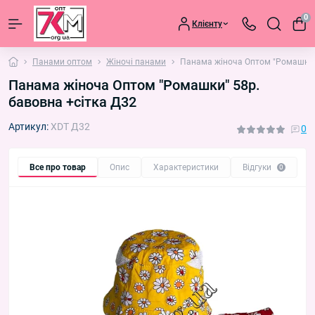
0
Клієнту
Панами оптом
Жіночі панами
Панама жіноча Оптом "Ромашки" 
Панама жіноча Оптом "Ромашки" 58р.
бавовна +сітка Д32
Артикул:
XDT Д32
0
Все про товар
Опис
Характеристики
Відгуки
П
0