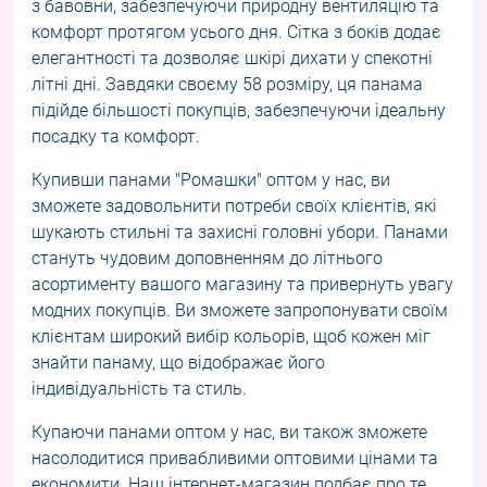
з бавовни, забезпечуючи природну вентиляцію та
комфорт протягом усього дня. Сітка з боків додає
елегантності та дозволяє шкірі дихати у спекотні
літні дні. Завдяки своєму 58 розміру, ця панама
підійде більшості покупців, забезпечуючи ідеальну
посадку та комфорт.
Купивши панами "Ромашки" оптом у нас, ви
зможете задовольнити потреби своїх клієнтів, які
шукають стильні та захисні головні убори. Панами
стануть чудовим доповненням до літнього
асортименту вашого магазину та привернуть увагу
модних покупців. Ви зможете запропонувати своїм
клієнтам широкий вибір кольорів, щоб кожен міг
знайти панаму, що відображає його
індивідуальність та стиль.
Купаючи панами оптом у нас, ви також зможете
насолодитися привабливими оптовими цінами та
економити. Наш інтернет-магазин подбає про те,