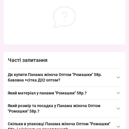
Часті запитання
Де купити Панама жіноча Оптом "Ромашки" 58р.
бавовна +сітка Д32 оптом?
Купити Панама жіноча Оптом "Ромашки" 58р. бавовна +сітка
Який матеріал у панами "Ромашки" 58р.?
Д32 можна оптом з Одеси 7КМ; це ходовий літній товар зі
стабільним попитом у сезоні і зручно для викладки в точках
Склад: бавовна — панама виконана з натуральної бавовни з
Який розмір та посадка у Панама жіноча Оптом
продажу.
боковою сіткою для вентиляції; матеріал підходить для
"Ромашки" 58р.?
літнього сезону і закриває базовий попит на легкі головні
Розмір: 58 см окружності голови — підходить більшості
убори.
Скільки в упаковці Панама жіноча Оптом "Ромашки"
дорослих покупців як стандартний літній формат; посадка