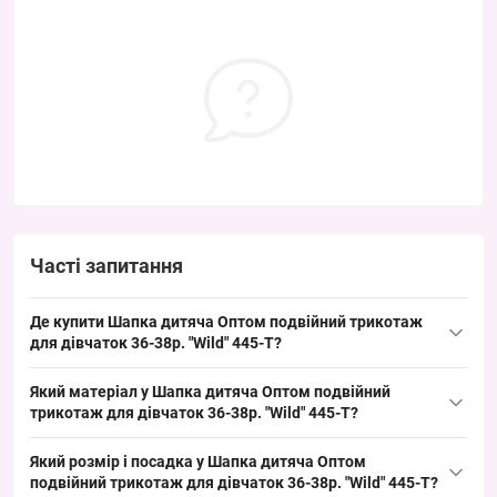
Часті запитання
Де купити Шапка дитяча Оптом подвійний трикотаж
для дівчаток 36-38р. "Wild" 445-T?
Купити Шапка дитяча Оптом подвійний трикотаж для дівчаток
Який матеріал у Шапка дитяча Оптом подвійний
36-38р. "Wild" 445-T можна оптом з Одеси 7КМ; модель ходовий
трикотаж для дівчаток 36-38р. "Wild" 445-T?
розмір для весняно-осіннього сезону та зручно розкладається
Склад: трикотаж. Трикотажні дитячі шапки цього типу зазвичай
в торговій викладці, що сприяє швидкому обігу.
Який розмір і посадка у Шапка дитяча Оптом
виконані з акрилу або бавовняного трикотажу з
подвійний трикотаж для дівчаток 36-38р. "Wild" 445-T?