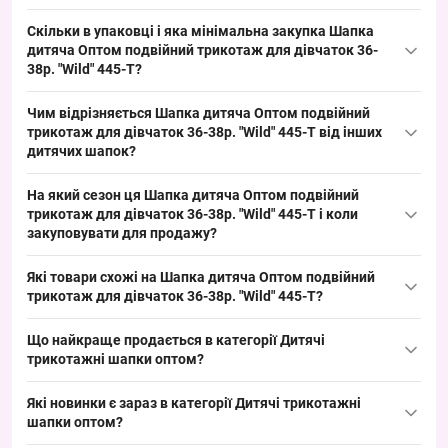
гіпоалергенними властивостями, що робить модель
Розмір: окружність голови 36–38 см, дитячий стандарт для
універсальною для дитячого асортименту та стабільного
Скільки в упаковці і яка мінімальна закупка Шапка
наймолодшого віку; посадка щільна та анатомічна для дітей
попиту.
дитяча Оптом подвійний трикотаж для дівчаток 36-
цього обхвату, що дозволяє легко комплектувати товари за
38р. "Wild" 445-T?
віком і збільшувати обіг у дитячому сегменті.
Кількість в упаковці: 5 штук; мінімальне замовлення —
Чим відрізняється Шапка дитяча Оптом подвійний
упаковка. Формат упаковки дозволяє швидко комплектувати
трикотаж для дівчаток 36-38р. "Wild" 445-T від інших
товарні позиції для ринків і роздрібних точок, а також оптимізує
дитячих шапок?
час формування замовлення при оптових закупівлях.
Модель вирізняється декоративними вушками і зав'язками, а
На який сезон ця Шапка дитяча Оптом подвійний
також стильним малюнком спереду; альтернативи можуть
трикотаж для дівчаток 36-38р. "Wild" 445-T і коли
бути в одношаровому трикотажі або з флісовою підкладкою
закуповувати для продажу?
для холоднішого сезону. Така конструкція додає
Сезон: весна/осінь. Рекомендується замовляти за 4–6 тижнів
універсальності в дитячому відділі та закриває базовий попит
Які товари схожі на Шапка дитяча Оптом подвійний
до пікового попиту (вересень–листопад або лютий–квітень),
на весняно-осінній період.
трикотаж для дівчаток 36-38р. "Wild" 445-T?
щоб своєчасно поповнити асортимент і мати достатній запас
Товари з тієї ж категорії:
для пропозиції клієнтам у сезон.
Що найкраще продається в категорії
Дитячі
трикотажні шапки оптом
Шапка дитяча "Nike" рубчик для дівчаток р.48-52 (уп. 5 шт)
?
9205
— 75.60 ₴
Лідери продажів:
Які новинки є зараз в категорії
Дитячі трикотажні
Шапка дитяча «Spiderman» рубчик для хлопчиків р.50-54 (уп.
шапки оптом
Шапка дитяча "Nike" рубчик для дівчаток р.48-52 (уп. 5 шт)
?
5 шт) 9199
— 97.20 ₴
9205
— 75.60 ₴