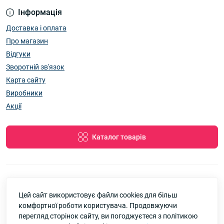
Інформація
Доставка і оплата
Про магазин
Відгуки
Зворотній зв'язок
Карта сайту
Виробники
Акції
Каталог товарів
Цей сайт використовує файли cookies для більш
7км Одеса — Одяг і аксесуари оптом © 2026
комфортної роботи користувача. Продовжуючи
Google
Рейтинг
перегляд сторінок сайту, ви погоджуєтеся з політикою