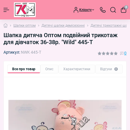
0
Клієнту
Шапки оптом
Дитячі шапки демісезонні
Дитячі трикотажні шап
Шапка дитяча Оптом подвійний трикотаж
для дівчаток 36-38р. "Wild" 445-T
Артикул:
NWK 445-T
0
Все про товар
Опис
Характеристики
Відгуки
П
0