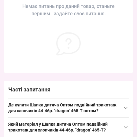
Немає питань про даний товар, станьте
першим і задайте своє питання.
Часті запитання
Де купити Шапка дитяча Оптом подвійний трикотаж
для хлопчиків 44-46р. "dragon" 465-T оптом?
Купити Шапка дитяча Оптом подвійний трикотаж для
Який матеріал у Шапка дитяча Оптом подвійний
хлопчиків 44-46р. "dragon" 465-T можна оптом з Одеса 7КМ;
трикотаж для хлопчиків 44-46р. "dragon" 465-T?
модель входить у категорію
дитячі трикотажні шапки
і має