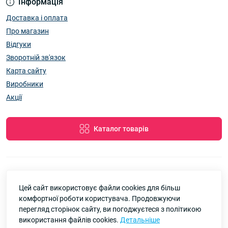
Інформація
Доставка і оплата
Про магазин
Відгуки
Зворотній зв'язок
Карта сайту
Виробники
Акції
Каталог товарів
Цей сайт використовує файли cookies для більш
7км Одеса — Одяг і аксесуари оптом © 2026
комфортної роботи користувача. Продовжуючи
Google
Рейтинг
перегляд сторінок сайту, ви погоджуєтеся з політикою
використання файлів cookies.
Детальніше
4.8