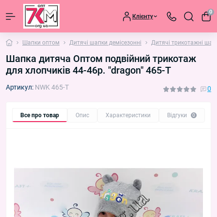
0
Клієнту
Шапки оптом
Дитячі шапки демісезонні
Дитячі трикотажні шап
Шапка дитяча Оптом подвійний трикотаж
для хлопчиків 44-46р. "dragon" 465-T
Артикул:
NWK 465-T
0
Все про товар
Опис
Характеристики
Відгуки
П
0