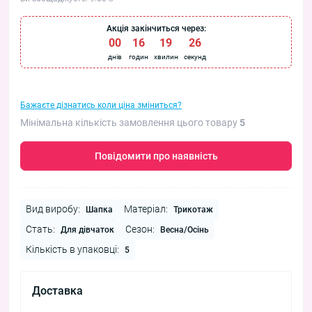
Акція закінчиться через:
00
:
16
:
19
:
25
днів
годин
хвилин
секунд
Бажаєте дізнатись коли ціна зміниться?
Мінімальна кількість замовлення цього товару
5
Повідомити про наявність
Вид виробу:
Матеріал:
Шапка
Трикотаж
Стать:
Сезон:
Для дівчаток
Весна/Осінь
Кількість в упаковці:
5
Доставка