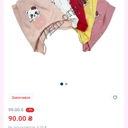
Закінчився
99.00 ₴
-9%
90.00 ₴
Ви заощаджуєте:
9.00 ₴