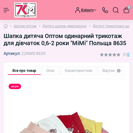
0
Клієнту
Шапки оптом
Дитячі шапки демісезонні
Дитячі трикотажні шап
Шапка дитяча Оптом одинарний трикотаж
для дівчаток 0,6-2 роки "MiMi" Польща 8635
Артикул:
22NWS 8635
0
Все про товар
Опис
Характеристики
Відгуки
П
0
акція