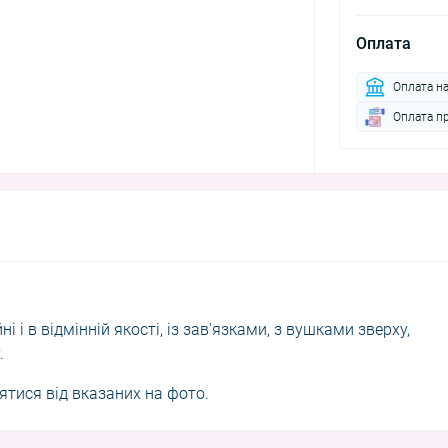
Оплата
Оплата н
Оплата п
 і в відмінній якості, із зав'язками, з вушками зверху,
.
нятися від вказаних на фото.