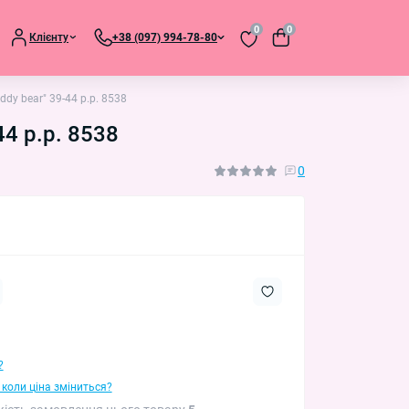
0
0
Клієнту
+38 (097) 994-78-80
dy bear" 39-44 р.р. 8538
4 р.р. 8538
0
?
 коли ціна зміниться?