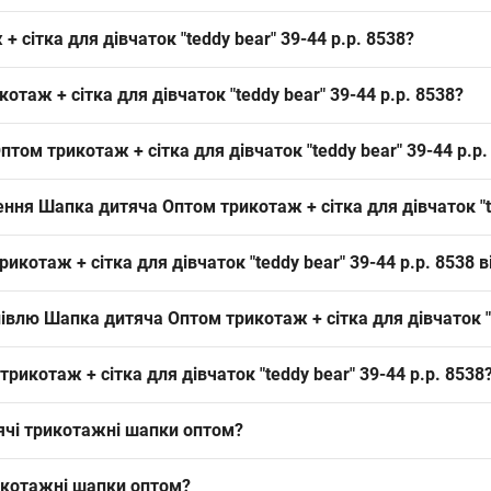
сітка для дівчаток "teddy bear" 39-44 р.р. 8538?
 дівчаток "teddy bear" 39-44 р.р. 8538 можна оптом з Одеси 7КМ; 
таж + сітка для дівчаток "teddy bear" 39-44 р.р. 8538?
борот під час піку сезону.
иповий для демісезонних дитячих моделей; така основа підходить дл
том трикотаж + сітка для дівчаток "teddy bear" 39-44 р.р.
формат; посадка стандартна для дитячих трикотажних шапок, підхо
ння Шапка дитяча Оптом трикотаж + сітка для дівчаток "te
паковкою. Формат упаковки зручний для оптового рітейлу, дозволя
икотаж + сітка для дівчаток "teddy bear" 39-44 р.р. 8538
 спереду, зав'язки і виконана зі сітки — легшої демісезонної основ
івлю Шапка дитяча Оптом трикотаж + сітка для дівчаток "t
джетний варіант у викладку і закриває базовий попит на сезон.
ити закупівлю за 4–6 тижнів до піка сезону (вересень або лютий д
рикотаж + сітка для дівчаток "teddy bear" 39-44 р.р. 8538
чити стабільний товарообіг.
ячі трикотажні шапки оптом
?
-52 (уп. 5 шт) 9205
— 75.60 ₴
ів р.50-54 (уп. 5 шт) 9199
— 97.20 ₴
икотажні шапки оптом
?