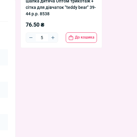
Шапка дитяча Оптом трикотаж +
сітка для дівчаток "teddy bear" 39-
44 р.р. 8538
76.50 ₴
До кошика