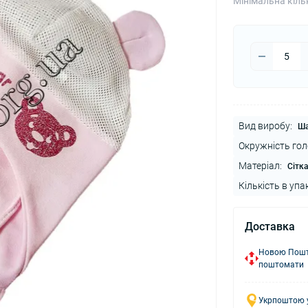
Мінімальна кіль
Вид виробу:
Ш
Окружність гол
Матеріал:
Сітк
Кількість в упа
Доставка
Новою Пошто
поштомати
Укрпоштою у