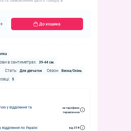
кість замовлення цього товару
5
До кошика
апка
ови в сантиметрах:
39-44 см.
Стать:
Сезон:
а
Для дівчаток
Весна/Осінь
ковці:
5
ю у відділення та
за тарифами
перевізника
 відділення по Україні
від 35 ₴