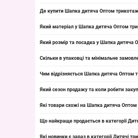
Де купити Шапка дитяча Оптом трикотаж + 
Купити Шапка дитяча Оптом трикотаж + сітка для
Який матеріал у Шапка дитяча Оптом трико
осіннього асортименту і добре тримає товарний о
Склад: сітка — легкий трикотажний матеріал, т
Який розмір та посадка у Шапка дитяча Оп
гіпоалергенною альтернативою в категорії.
Розмір: окружність голови 39–44 см — дитячий 
Скільки в упаковці та мінімальне замовле
викладається в набори для продажу.
В упаковці: 5 штук; мінімальне замовлення — у
Чим відрізняється Шапка дитяча Оптом тр
поповнювати асортимент магазинів.
Модель має декоративні вушка та блискучу напис
Який сезон продажу та коли робити закуп
бавовни і мати підкладку, а ця модель додає бю
Сезон продажу: весна/осінь; рекомендується роб
Які товари схожі на Шапка дитяча Оптом т
дозволяє своєчасно оновити викладку і забезпе
Товари з тієї ж категорії:
Що найкраще продається в категорії
Дит
Шапка дитяча "Nike" рубчик для дівчаток р.48
Лідери продажів:
Шапка дитяча «Spiderman» рубчик для хлопчик
Які новинки є зараз в категорії
Дитячі тр