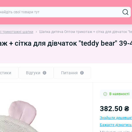
і трикотажні шапки
Шапка дитяча Оптом трикотаж + сітка для дівчаток "ted
+ сітка для дівчаток "teddy bear" 39-4
стики
Відгуки
Питання
0
0
В наявності
382.50 ₴
Знайшли дешевше
Бажаєте дізнатись