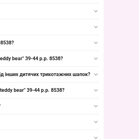
модель ходова в дитячому сегменті весняно-
я весняно-осіннього асортименту та є
 8538?
дить для молодших вікових груп і зручно
ddy bear" 39-44 р.р. 8538?
є швидко формувати торгові набори та
 від інших дитячих трикотажних шапок?
и; альтернативи можуть бути з акрилу або
eddy bear" 39-44 р.р. 8538?
ля підготовки до основного попиту), що
?