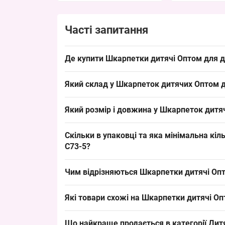
Часті запитання
Де купити Шкарпетки дитячі Оптом для ді
Купити Шкарпетки дитячі Оптом для дівчаток 3-
Який склад у Шкарпеток дитячих Оптом дл
формат, який швидко розходиться і зручно викл
Матеріал шкарпеток — сітка, що забезпечує пові
Який розмір і довжина у Шкарпеток дитяч
відповідає сезонному попиту й зручно поповню
Розмір шкарпеток — для дітей 3-5 років, відпов
Скільки в упаковці та яка мінімальна кіл
дозволяє швидко реалізовувати товар у роздрібн
C73-5?
У пакованні 10 пар шкарпеток, мінімальне зам
Чим відрізняються Шкарпетки дитячі Опто
прилавкові набори і поповнювати асортимент ма
Модель вирізняється сітчастою структурою з м
Які товари схожі на Шкарпетки дитячі Опт
більш щільні або без сітки, з різною довжиною і
Товари з тієї ж категорії:
Що найкраще продається в категорії
Дит