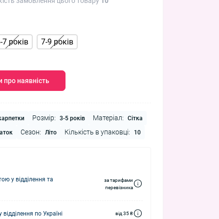
кість замовлення цього товару
10
-7 років
7-9 років
 про наявність
Розмір:
Матеріал:
арпетки
3-5 років
Сітка
Сезон:
Кількість в упаковці:
аток
Літо
10
ю у відділення та
за тарифами
перевізника
 відділення по Україні
від 35 ₴