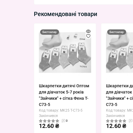
Рекомендовані товари
Бестселер
Бестселер
Шкарпетки дитячі Оптом
Шкарпетки д
для дівчаток 5-7 років
для дівчаток 
"Зайчики" + сітка Фена T-
"Зайчики" + с
C73-5
C73-5
Код товару: MK25 T-C73-5
Код товару: MK
Закінчився
Закінчився
0
12.60 ₴
12.60 ₴