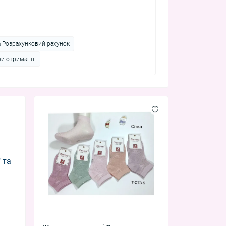
а Розрахунковий рахунок
ри отриманні
 та