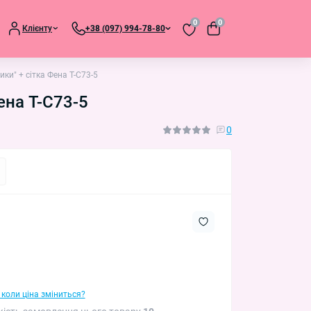
0
0
Клієнту
+38 (097) 994-78-80
ки" + сітка Фена T-C73-5
ена T-C73-5
0
 коли ціна зміниться?