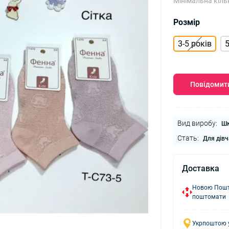
Мінімальна кіль
Розмір
3-5 років
5
Повідомити
Вид виробу:
Шк
Стать:
Для дівч
Доставка
Новою Пошто
поштомати
Укрпоштою у