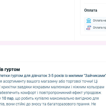
Оплата
Оплата н
Оплата п
ів гуртом
петки гуртом для дівчаток 3-5 років із милими "Зайчиками"
я асортименту вашого магазину або торгової точки! Ці
 крихітки завдяки яскравим малюнкам і ніжним кольорам
 забезпечить комфорт і повітропроникний ефект упродовж
зу
10 пар
, що робить купівлю максимально вигідною для
лів, вони стійкі до зносу та багаторазового прання. Не