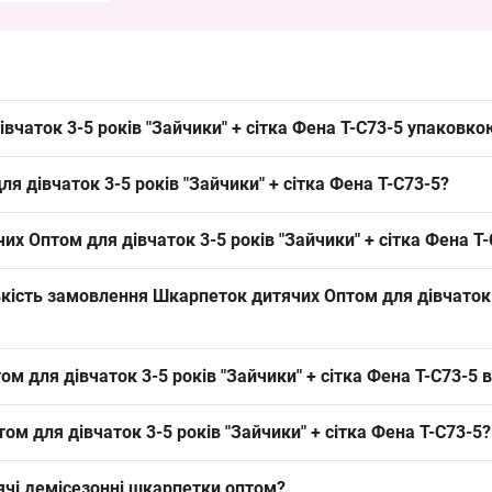
вчаток 3-5 років "Зайчики" + сітка Фена T-C73-5 упаковко
5 років "Зайчики" + сітка Фена T-C73-5 можна упаковкою з Одеси 7
я дівчаток 3-5 років "Зайчики" + сітка Фена T-C73-5?
адати на прилавку, забезпечуючи стабільний попит у сезоні.
тропроникність і підходить для літа. Така конструкція робить тов
их Оптом для дівчаток 3-5 років "Зайчики" + сітка Фена T
вати асортимент магазину.
ідна довжина для демісезонного/літнього використання. Формат 3-5 
ькість замовлення Шкарпеток дитячих Оптом для дівчаток 3
их точках і на ринку.
овлення — упаковка. Такий формат оптимальний для оптових закупі
м для дівчаток 3-5 років "Зайчики" + сітка Фена T-C73-5 
газинів та ринків.
илими малюнками «Зайчики» та асорті ніжних кольорів; доступна у
ом для дівчаток 3-5 років "Зайчики" + сітка Фена T-C73-5?
 матеріалами, а ця позиція розширює асортимент під літні запити і з
ячі демісезонні шкарпетки оптом
?