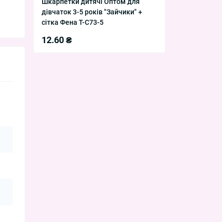
Шкарпетки дитячі Оптом для
дівчаток 3-5 років "Зайчики" +
сітка Фена T-C73-5
12.60 ₴