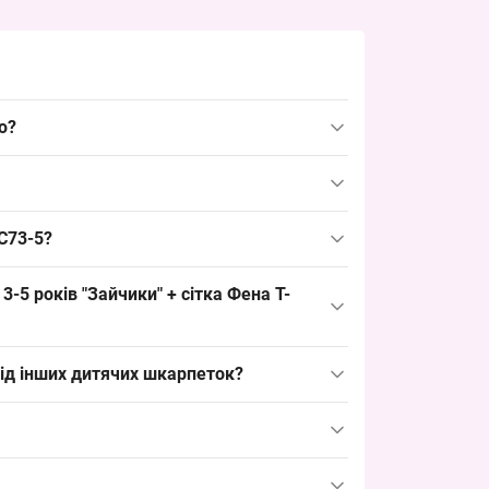
ю?
КМ, пакованням по 10 пар. Це ходовий дитячий
ар привабливим для оптовиків, оскільки модель
-C73-5?
років — ходовий серед дитячих розмірів, що
-5 років "Зайчики" + сітка Фена T-
вель: зручно для викладки, легко формувати
від інших дитячих шкарпеток?
паковкою по 10 пар. Альтернативи можуть бути
акриває базовий попит.