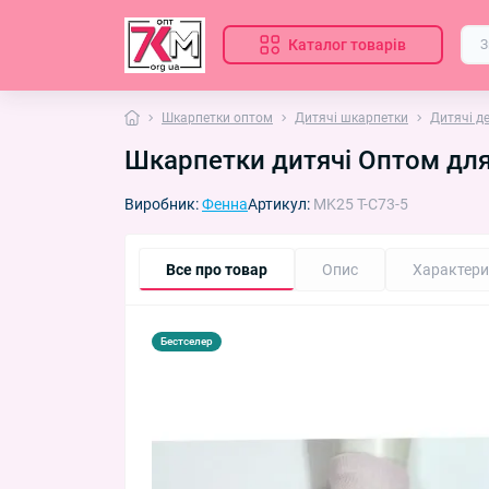
Каталог товарів
Шкарпетки оптом
Дитячі шкарпетки
Дитячі д
Шкарпетки дитячі Оптом для 
Виробник:
Фенна
Артикул:
MK25 T-C73-5
Все про товар
Опис
Характери
Бестселер