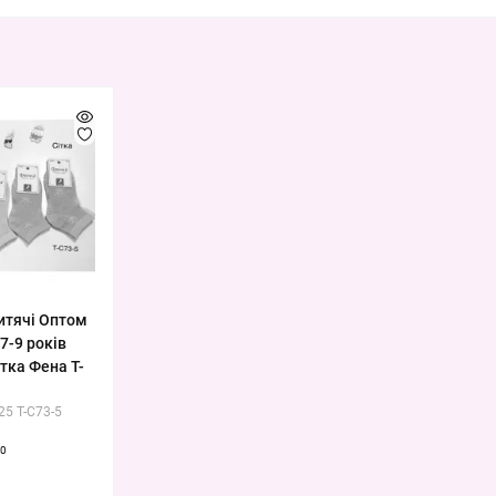
итячі Оптом
7-9 років
ітка Фена T-
25 T-C73-5
0