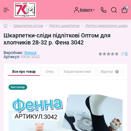
0
Клієнту
Шкарпетки оптом
Дитячі шкарпетки
Дитячі демісезонні шкарпе
Шкарпетки-сліди підліткові Оптом для
хлопчиків 28-32 р. Фена 3042
Виробник:
Фенна
0
Артикул:
RKM 3042
Все про товар
Опис
Характеристики
Відгуки
П
0
Бестселер