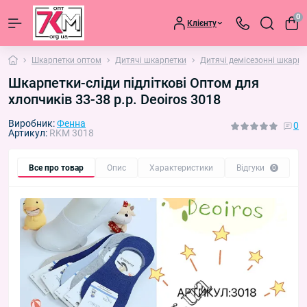
0
Клієнту
Шкарпетки оптом
Дитячі шкарпетки
Дитячі демісезонні шкарпе
Шкарпетки-сліди підліткові Оптом для
хлопчиків 33-38 р.р. Deoiros 3018
Виробник:
Фенна
0
Артикул:
RKM 3018
Все про товар
Опис
Характеристики
Відгуки
П
0