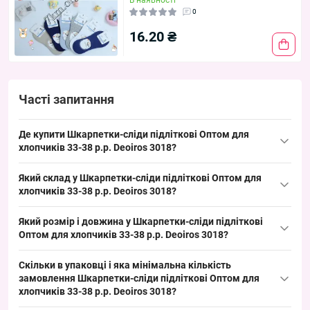
В наявності
0
16.20 ₴
Часті запитання
Де купити Шкарпетки-сліди підліткові Оптом для
хлопчиків 33-38 р.р. Deoiros 3018?
Купити Шкарпетки-сліди підліткові Оптом для хлопчиків 33-38
Який склад у Шкарпетки-сліди підліткові Оптом для
р.р.
Deoiros
3018 можна упаковкою по 12 штук з Одеси 7КМ, що
хлопчиків 33-38 р.р. Deoiros 3018?
забезпечує ходовий розмір і швидкий обіг товару на роздрібних
Склад матеріалів у описі картки не вказано, проте модель
точках. Такий формат зручно для викладки й дозволяє
Який розмір і довжина у Шкарпетки-сліди підліткові
належить до категорії «
Дитячі демісезонні шкарпетки
», що
поповнювати асортимент без складних партійних змін.
Оптом для хлопчиків 33-38 р.р. Deoiros 3018?
властиво для весняно-осіннього асортименту; це дозволяє
Розмірна сітка шкарпеток-слідів охоплює 33-38, що робить їх
пропонувати клієнтам універсальну модель для міжсезоння і
Скільки в упаковці і яка мінімальна кількість
ходовим підлітковим розміром для оптових партій. Формат
стабільний попит. Такий товар добре закриває базовий запит у
замовлення Шкарпетки-сліди підліткові Оптом для
безпідборної довжини — короткі сліди, зручні для весняно-
торгових точках.
хлопчиків 33-38 р.р. Deoiros 3018?
осіннього сезону; такий розмір забезпечує швидкий обіг на