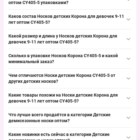
оптом CY405-5 упаковками?
Купить Носки детские
Корона
для девочек 9-11 лет оптом
Каков состав Носков детских Корона для девочек 9-11
CY405-5 можно упаковкой по 10 пар с Одессы 7КМ; популярный
лет оптом CY405-5?
размер и нежная палитра обеспечивают высокий
Состав Носков Корона CY405-5 указан как «сетка», что
оборачиваемость и удобство выкладки в розничной точке.
Какой размер и длина у Носков детских Корона для
обеспечивает хорошую воздухопроницаемость и растяжимость
девочек 9-11 лет оптом CY405-5?
материала; это выгодно для формирования летнего
Носки Корона CY405-5 рассчитаны на размер 9-11 лет, длина
ассортимента и быстрого оборачиваемости на витрине.
Сколько в упаковке Носков Корона CY405-5 и какой
изделия — короткие; такая модель является востребованной
минимальный заказ?
позицией для летнего сезона и удобна при формировании
Упаковка Носков Корона CY405-5 содержит 10 пар,
товарных наборов.
Чем отличаются Носки детские Корона CY405-5 от
минимальный заказ — упаковка; такой формат заказа удобен
других детских носков?
для формирования товарных блоков в рознице и обеспечивает
Модель CY405-5 выделяется сетчатым материалом и короткой
стабильный спрос на полке.
Какие товары похожи на Носки детские Корона для
длиной в нежной цветовой палитре; альтернативы бывают
девочек 9-11 лет оптом CY405-5?
длиннее или из других материалов, но эта позиция расширяет
Товары из той же категории:
ассортимент по летнему сегменту и закрывает базовый спрос.
Что лучше всего продаётся в категории
Детские
демисезонные носки оптом
Носки детские Корона для мальчиков 9-12 лет Оптом
?
CY4029-2
— 23.76 ₴
Лидеры продаж:
Какие новинки есть сейчас в категории
Детские
Носки детские Корона для мальчиков 5-8 лет Оптом CY4029-