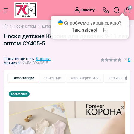
0
Клиенту
Спробуємо українською?
Носки оптом
Детские носки
Детские демисезонные носки
Но
Так, звісно!
Ні
Носки детские Корона для девочек 9-11 лет
оптом CY405-5
Производитель:
Корона
0
Артикул:
KMM CY405-5
Все о товаре
Описание
Характеристики
Отзывы
0
Бестселлер