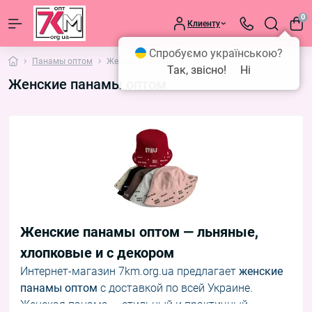
0
Клиенту
Спробуємо українською?
Панамы оптом
Женские панамы
Так, звісно!
Ні
Женские панамы оптом
Женские панамы оптом — льняные,
хлопковые и с декором
Интернет-магазин 7km.org.ua предлагает
женские
панамы оптом
с доставкой по всей Украине.
Женская панама — стильный и практичный