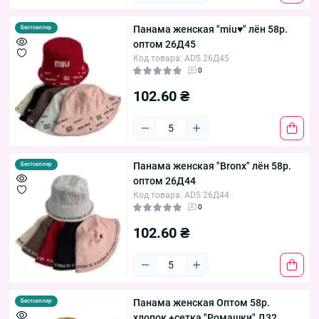
Панама женская "miu♥" лён 58р.
Бестселлер
оптом 26Д45
Код товара: ADS 26Д45
0
102.60 ₴
Панама женская "Bronx" лён 58р.
Бестселлер
оптом 26Д44
Код товара: ADS 26Д44
0
102.60 ₴
Панама женская Оптом 58р.
Бестселлер
хлопок +сетка "Ромашки" Д32