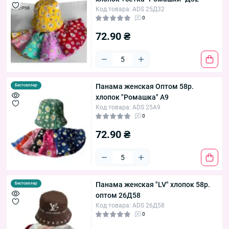
Код товара: ADS 25Д32
0
72.90 ₴
Панама женская Оптом 58р.
Бестселлер
хлопок "Ромашка" A9
Код товара: ADS 25A9
0
72.90 ₴
Панама женская "LV" хлопок 58р.
Бестселлер
оптом 26Д58
Код товара: ADS 26Д58
0