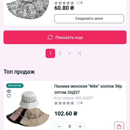
0
60.80 ₴
Уведомить меня
Показать еще
1
2
>
>|
Топ продаж
Панама женская "Nike" хлопок 58р.
Бестселлер
оптом 26Д57
Код товара: ADS 26Д57
0
102.60 ₴