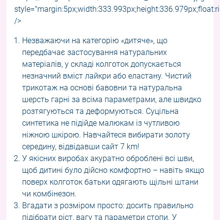
style="margin:5px;width:333.993px;height:336.979px;float:ri
/>
Незважаючи на категорію «дитяче», що
передбачає застосування натуральних
матеріалів, у складі колготок допускається
незначний вміст лайкри або еластану. Чистий
трикотаж на основі бавовни та натуральна
шерсть гарні за всіма параметрами, але швидко
розтягуються та деформуються. Суцільна
синтетика не підійде малюкам із чутливою
ніжною шкірою. Навчайтеся вибирати золоту
середину, відвідавши сайт 7 km!
У якісних виробах акуратно оброблені всі шви,
щоб дитині було дійсно комфортно – навіть якщо
поверх колготок батьки одягають щільні штани
чи комбінезон.
Вгадати з розміром просто: досить правильно
підібрати ріст, вагу та параметри стопи. У