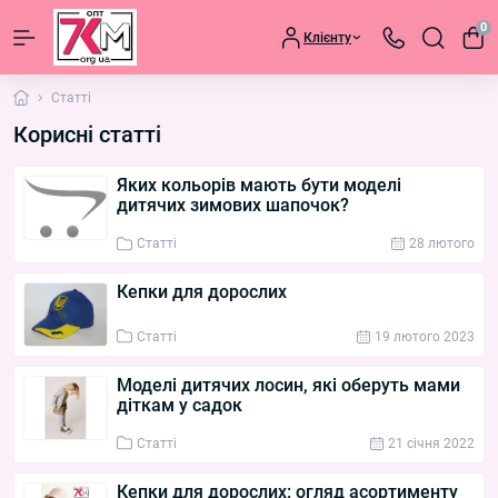
0
Клієнту
Статті
Корисні статті
Яких кольорів мають бути моделі
дитячих зимових шапочок?
Статті
28 лютого
Кепки для дорослих
Статті
19 лютого 2023
Моделі дитячих лосин, які оберуть мами
діткам у садок
Статті
21 cічня 2022
Кепки для дорослих: огляд асортименту