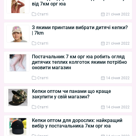
від 7км орг юа
Статті
21 cічня 2022
З якими принтами вибрати дитячі кепки?
| 7km
Статті
21 cічня 2022
Постачальник 7 км орг юа робить огляд
дитячих теплих колготок якими потрібно
оновити магазин
Статті
14 cічня 2022
Кепки оптом чи панами що краще
закупити у свій магазин?
Статті
14 cічня 2022
Кепки оптом для дорослих: найкращий
вибір у постачальника 7км орг юа