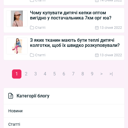
Статті
14 cічня 2022
Чому купувати дитячі кепки оптом
вигідно у постачальника 7км орг юа?
Статті
13 cічня 2022
З яких тканин мають бути теплі дитячі
колготки, щоб їх швидко розкуповували?
Статті
13 cічня 2022
1
2
3
4
5
6
7
8
9
>
>|
Категорії блогу
Новини
Статті