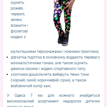
оцінять
рожеві,
червоні,
зелені,
блакитні і
фіолетові
моделі з
мультяшними персонажами і ніжними принтами;
дівчатка-підлітки в основному віддають перевагу
мінімалістичним тонам, але також оцінять
джинси-лосини і моделі спортивного типу;
хлопчики-дошкільнята виберуть темні тони
(чорний, синій, коричневий, сірки), а також
войовничий колір хакі;
У Одеса 7 км для кожного знайдеться
висококласний асортимент недорогих
дитячих
лосин на зиму
!