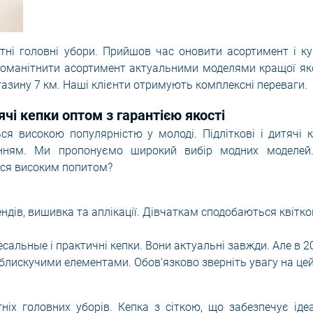
тні головні убори. Прийшов час оновити асортимент і к
номанітнити асортимент актуальними моделями кращої як
азину 7 км. Наші клієнти отримують комплексні переваги.
ячі кепки оптом з гарантією якості
ься високою популярністю у молоді. Підліткові і
дитячі 
ням. Ми пропонуємо широкий вибір модних моделей.
ися високим попитом?
ндів, вишивка та аплікації. Дівчаткам сподобаються квітко
сальные і практичні кепки. Вони актуальні завжди. Але в 2
 блискучими елементами. Обов'язково зверніть увагу на це
ніх головних уборів. Кепка з сіткою, що забезпечує іде