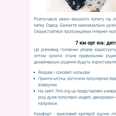
Розпочався сезон високого попиту на лі
кепку Одеса. Бажаєте максимально уріз
Скористайтеся пропозиціями інтернет-маг
7 км орг юа: дит
Ця різновид головних уборів користуєт
оптом купити
стане правильним рішен
дизайнерські рішення будуть користуват
Яскраві і соковиті кольори.
Принти клітка, логотипи популярних бре
візерунки.
На сайті
7km.org.ua
представлені унивре
році дуже популярні моделі, декоровані
напрямок.
Комфорт - важливий критерій оцінки літ