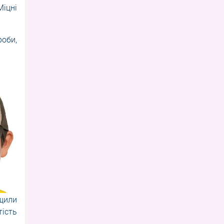
іцні
роби,
ищили
ість