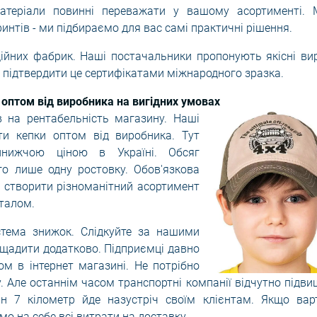
 матеріали повинні переважати у вашому асортименті. М
интів - ми підбираємо для вас самі практичні рішення.
ійних фабрик. Наші постачальники пропонують якісні ви
і підтвердити це сертифікатами міжнародного зразка.
 оптом від виробника на вигідних умовах
 на рентабельність магазину. Наші
ти кепки оптом від виробника. Тут
йнижчою ціною в Україні. Обсяг
о лише одну ростовку. Обов'язкова
 створити різноманітний асортимент
талом.
стема знижок. Слідкуйте за нашими
ощадити додатково. Підприємці давно
м в інтернет магазині. Не потрібно
у. Але останнім часом транспортні компанії відчутно підв
ин 7 кілометр йде назустріч своїм клієнтам. Якщо варт
о на себе всі витрати на доставку.