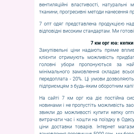
вентиляційні властивості, натуральні
тканини, прогресивні методи нанесення пр
7 опт одяг представлена продукцією над
відповідні високим стандартам. Ми готов
7 км орг юа: кепки
Закупівельні ціни надають пряме вплив
клієнти отримують можливість придба
головні убори пропонуються за на
мінімального замовлення складає всьог
передоплата - 20%. Ці умови дозволяють
підприємцям з будь-яким оборотним капі
На сайті 7 км орг юа діє постійна си
новинами і не пропустіть можливість за
звикли до можливості купити кепку опто
витрачати час і кошти на поїздку в Одес
ціни доставки товарів. Інтернет магаз
замовлення перевищує 5000 грн., ми берем