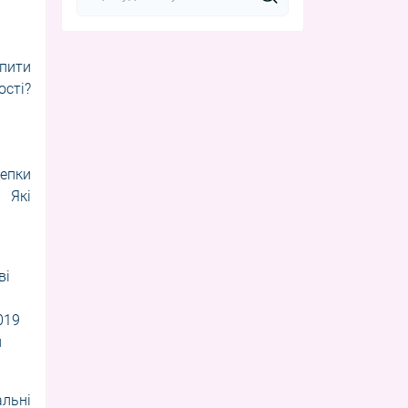
упити
ості?
кепки
 Які
ві
019
й
альні