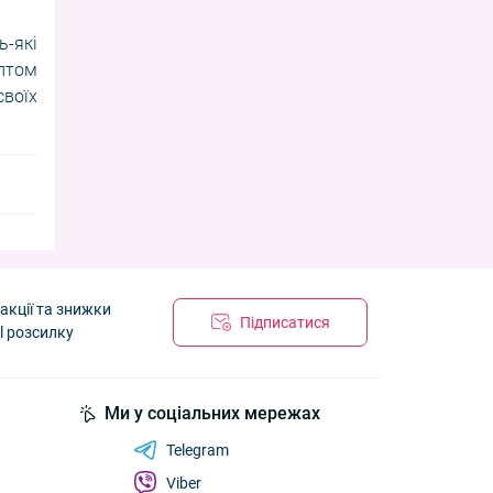
ь-які
оптом
своїх
акції та знижки
Підписатися
l розсилку
Ми у соціальних мережах
Telegram
Viber