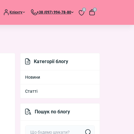
0
0
Клієнту
+38 (097) 994-78-80
Категорії блогу
Новини
Статті
Пошук по блогу