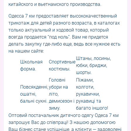
китайского и вьетнамского производства.
Одесса 7 км предоставляет высококачественный
трикотаж для детей разного возраста, в каталогах
только актуальный и ходовой товар, который
всегда продается “под ноль”. Вам не придется
делать закупку где-либо еще, ведь все нужное есть
на нашем сайте:
Штаны, лосины,
Школьная
Спортивные
юбки, бриджи,
форма.
костюмы.
шорты.
Головні
Піжами,
Повсякденні,
убори на
колготи,
ошатні,
літо,
рукавички,
бальні сукні.
демисезон і
рукавиці та
зиму.
багато іншого!
Оптовий постачальник дитячого одягу Одеса 7 км
запрошує Вас до співпраці! З нашою допомогою
Ваш бізнес стане успішніше, а клієнти — задоволені