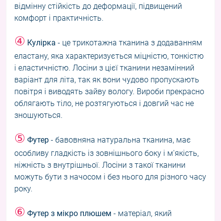
відмінну стійкість до деформації, підвищений
комфорт і практичність.
④
Кулірка
- це трикотажна тканина з додаванням
еластану, яка характеризується міцністю, тонкістю
і еластичністю. Лосіни з цієї тканини незамінний
варіант для літа, так як вони чудово пропускають
повітря і виводять зайву вологу. Вироби прекрасно
облягають тіло, не розтягуються і довгий час не
зношуються.
⑤
Футер
- бавовняна натуральна тканина, має
особливу гладкість із зовнішнього боку і м'якість,
ніжність з внутрішньої. Лосіни з такої тканини
можуть бути з начосом і без нього для різного часу
року.
⑥
Футер з мікро плюшем
- матеріал, який