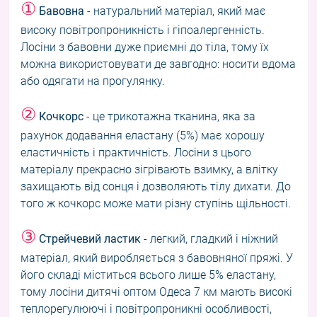
①
Бавовна
- натуральний матеріал, який має
високу повітропроникність і гіпоалергенність.
Лосіни з бавовни дуже приємні до тіла, тому їх
можна використовувати де завгодно: носити вдома
або одягати на прогулянку.
②
Кочкорс
- це трикотажна тканина, яка за
рахунок додавання еластану (5%) має хорошу
еластичність і практичність. Лосіни з цього
матеріалу прекрасно зігрівають взимку, а влітку
захищають від сонця і дозволяють тілу дихати. До
того ж кочкорс може мати різну ступінь щільності.
③
Стрейчевий ластик
- легкий, гладкий і ніжний
матеріал, який виробляється з бавовняної пряжі. У
його складі міститься всього лише 5% еластану,
тому лосіни дитячі оптом Одеса 7 км мають високі
теплорегулюючі і повітропроникні особливості,