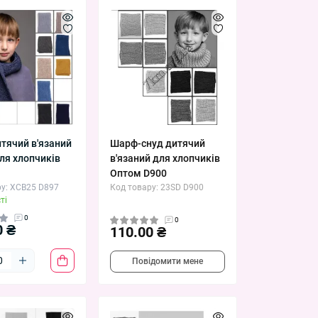
тячий в'язаний
Шарф-снуд дитячий
ля хлопчиків
в'язаний для хлопчиків
Оптом D900
у: XCB25 D897
Код товару: 23SD D900
ті
0
0
0 ₴
110.00 ₴
Повідомити мене