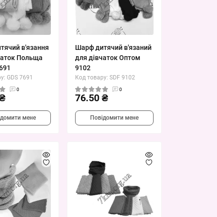
тячий в'язання
Шарф дитячий в'язаний
чаток Польща
для дівчаток Оптом
691
9102
у: GDS 7691
Код товару: SDF 9102
0
0
 ₴
76.50 ₴
ідомити мене
Повідомити мене