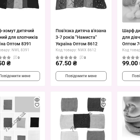
-хомут дитячий
Пов'язка дитяча в'язана
Шарф ди
аний для хлопчиків
3-7 років "Намиста"
для дів
їна Оптом 8391
Україна Оптом 8612
Оптом 7
овару: NWL 8391
Код товару: NWX 8612
Код товар
0
0
50 ₴
67.50 ₴
99.00
Повідомити мене
Повідомити мене
Пов