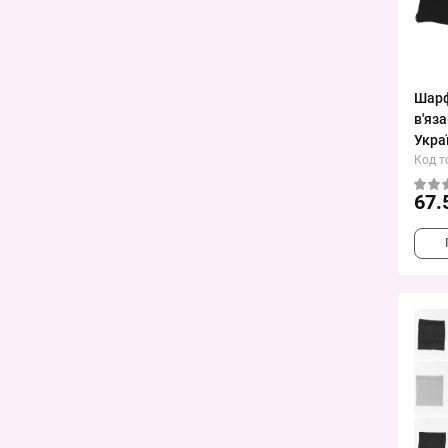
Шарф
в'яз
Укра
Код т
67.