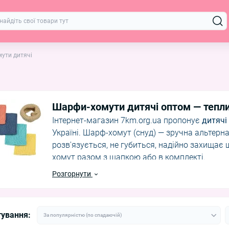
ути дитячі
Шарфи-хомути дитячі оптом — тепли
Інтернет-магазин 7km.org.ua пропонує
дитячі
Україні. Шарф-хомут (снуд) — зручна альтер
розв'язується, не губиться, надійно захищає 
хомут разом з шапкою або в комплекті.
Розгорнути
В асортименті:
В'язані хомути — теплі, з різними візерунка
Трикотажні — легші, для ранньої зими та піз
тування:
Ангорові — надм'які, для чутливої дитячої ш