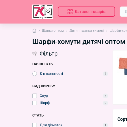
Каталог товарів
Шапки оптом
Дитячі шапки зимові
Шарфи-хом
Шарфи-хомути дитячі оптом
Фільтр
НАЯВНІСТЬ
Є в наявності
7
ВИД ВИРОБУ
Снуд
5
Шарф
2
СТАТЬ
Сор
Для дівчаток
1