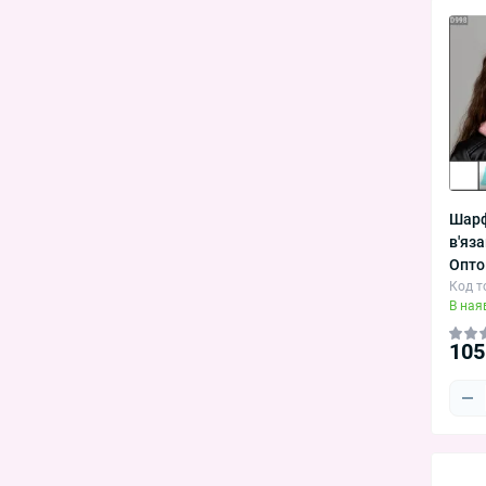
Шарф
в'яз
Опто
Код т
В ная
105