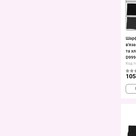
Шарф
в'яз
та х
D999
Код т
105