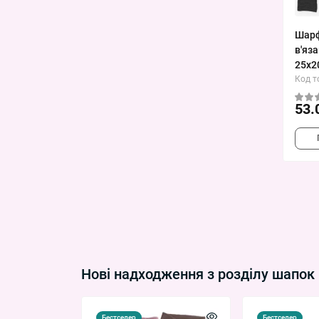
Шарф
в'яз
25х2
Код т
53.
Нові надходження з розділу шапок
Бестселер
Бестселер