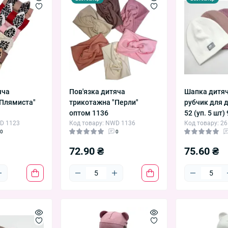
яча
Пов'язка дитяча
Шапка дитяч
"Плямиста"
трикотажна "Перли"
рубчик для д
оптом 1136
52 (уп. 5 шт)
WD 1123
Код товару: NWD 1136
Код товару: 2
0
0
72.90 ₴
75.60 ₴