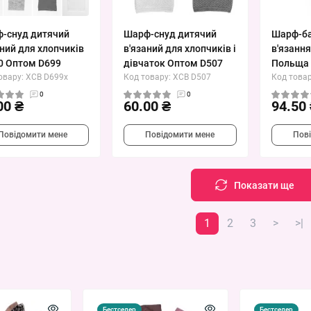
-снуд дитячий
Шарф-снуд дитячий
Шарф-ба
аний для хлопчиків
в'язаний для хлопчиків і
в'язання
0 Оптом D699
дівчаток Оптом D507
Польща 
овару: XCB D699x
Код товару: XCB D507
Код товар
0
0
00 ₴
60.00 ₴
94.50
Повідомити мене
Повідомити мене
Пов
Показати ще
1
2
3
>
>|
Бестселер
Бестселер