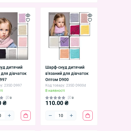
дівчаток.
онні
та
комплекти шапка+шарф зимові
.
иниць). Завозити у серпні–вересні.
овивіз — Промтоварний ринок 7км, м.
уд дитячий
Шарф-снуд дитячий
 для дівчаток
в'язаний для дівчаток
997
Оптом D900
у: 23SD D997
Код товару: 23SD D900d
ті
В наявності
0
0
0 ₴
110.00 ₴