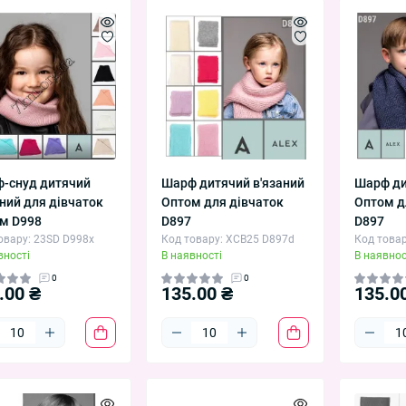
-снуд дитячий
Шарф дитячий в'язаний
Шарф ди
аний для дівчаток
Оптом для дівчаток
Оптом д
м D998
D897
D897
овару: 23SD D998x
Код товару: XCB25 D897d
Код товар
вності
В наявності
В наявнос
0
0
.00 ₴
135.00 ₴
135.0