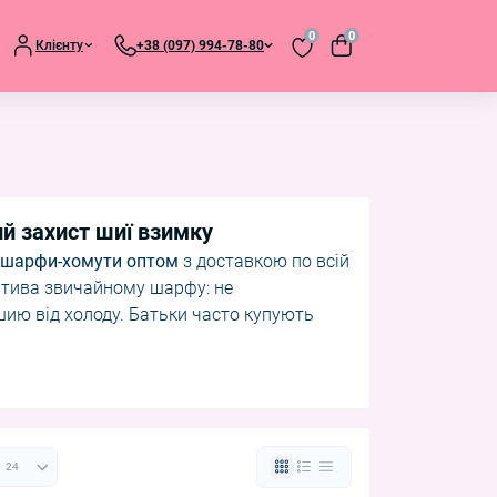
0
0
Клієнту
+38 (097) 994-78-80
й захист шиї взимку
 шарфи-хомути оптом
з доставкою по всій
натива звичайному шарфу: не
шию від холоду. Батьки часто купують
ми;
ньої осені;
кіри;