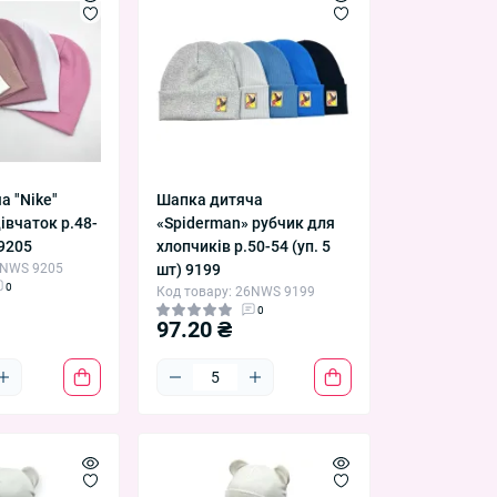
а "Nike"
Шапка дитяча
івчаток р.48-
«Spiderman» рубчик для
 9205
хлопчиків р.50-54 (уп. 5
6NWS 9205
шт) 9199
0
Код товару: 26NWS 9199
0
97.20 ₴