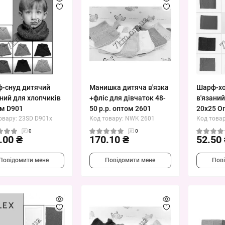
-снуд дитячий
Манишка дитяча в'язка
Шарф-хо
аний для хлопчиків
+фліс для дівчаток 48-
в'язаний
м D901
50 р.р. оптом 2601
20х25 О
овару: 23SD D901x
Код товару: NWK 2601
Код товар
0
0
.00 ₴
170.10 ₴
52.50
Повідомити мене
Повідомити мене
Пов