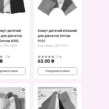
мут дитячий
Хомут дитячий в'язаний
 для дівчаток
для дівчаток Оптом
 Оптом 8392
9101
ру: NWL 8392
Код товару: SDF 9101
0
0
 ₴
63.00 ₴
ідомити мене
Повідомити мене