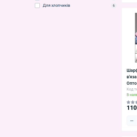
Для хлопчиків
6
Шарф
в'яз
Опто
Код т
В ная
110