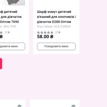
ф дитячий
Шарф-хомут дитячий
 для дівчаток
в'язаний для хлопчиків і
Оптом 7690
дівчаток D288 Оптом
у: GDS 7690
Код товару: XCA D288хd
0
0
 ₴
58.00 ₴
ідомити мене
Повідомити мене