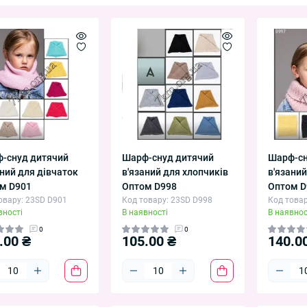
Однотонні та з принтами, для хлопчиків та 
Також дивіться:
набори шапка+хомут демісез
Повернутися до
дитячих зимових шапок
.
Умови замовлення
Мінімальне замовлення — від 1 упаковки (5 од
Доставка: Нова Пошта, Укрпошта, Meest. Сам
Одеса, вул. Базова, 17.
-снуд дитячий
Шарф-снуд дитячий
Шарф-сн
аний для дівчаток
в'язаний для хлопчиків
в'язаний
м D901
Оптом D998
Оптом D
овару: 23SD D901
Код товару: 23SD D998
Код товар
вності
В наявності
В наявнос
0
0
.00 ₴
105.00 ₴
140.0