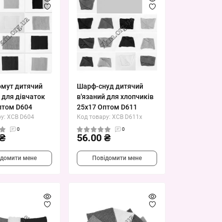
мут дитячий
Шарф-снуд дитячий
 для дівчаток
в'язаний для хлопчиків
птом D604
25х17 Оптом D611
у: XCB D604
Код товару: XCB D611x
0
0
 ₴
56.00 ₴
ідомити мене
Повідомити мене