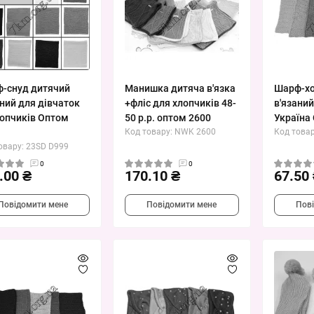
-снуд дитячий
Манишка дитяча в'язка
Шарф-хо
аний для дівчаток
+фліс для хлопчиків 48-
в'язаний
лопчиків Оптом
50 р.р. оптом 2600
Україна
Код товару: NWK 2600
Код това
овару: 23SD D999
0
0
.00 ₴
170.10 ₴
67.50
Повідомити мене
Повідомити мене
Пов