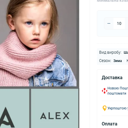
Мінімальна кіль
Вид виробу:
Ш
Сезон:
Зима
Доставка
Новою Пошто
поштомати
Укрпоштою у
Оплата