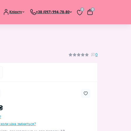
0
0
Клієнту
+38 (097) 994-78-80
0
₴
?
 коли ціна зміниться?