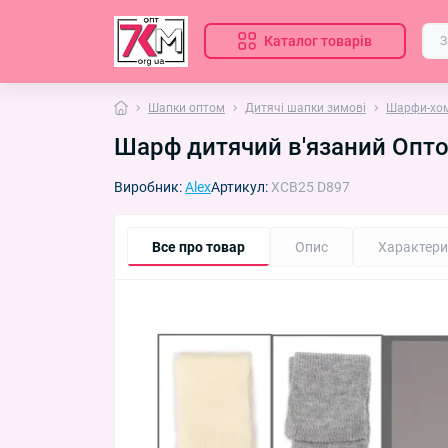
Каталог товарів
Шапки оптом
Дитячі шапки зимові
Шарфи-хом
Шарф дитячий в'язаний Опто
Виробник:
Alex
Артикул:
XCB25 D897
Все про товар
Опис
Характери