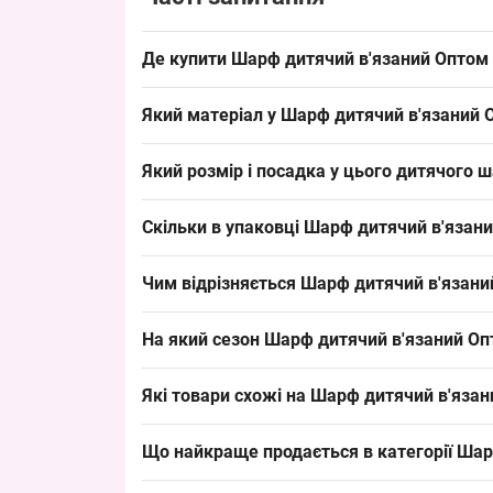
Де купити Шарф дитячий в'язаний Оптом 
Купити Шарф дитячий в'язаний Оптом для дівча
Який матеріал у Шарф дитячий в'язаний 
точках і закриває базовий попит на дитячі акс
Склад: в'язка пряжа — типове виконання для дит
Який розмір і посадка у цього дитячого 
формування асортименту в сезон жовтень–лютий
Розмір: дитячий сезонний шарф для дівчаток, р
Скільки в упаковці Шарф дитячий в'язани
дитячі
» для різних вікових груп. Такий формат 
Кількість в упаковці: 10 штук — мінімальне за
Чим відрізняється Шарф дитячий в'язани
прискорює обіг на прилавку.
Модель характеризується в'язкою конструкцією і
На який сезон Шарф дитячий в'язаний Опт
матеріалу або для іншого сезону, наприклад ба
базовий попит на сезон.
Сезон продажу: зима, пікові місяці жовтень–лю
Які товари схожі на Шарф дитячий в'язан
гарантувати стабільний обіг у роздрібних точка
Подібні товари:
Що найкраще продається в категорії
Шар
Шарф дитячий в'язаний Оптом для хлопчиків
Лідери продажів: