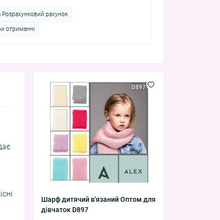
а Розрахунковий рахунок
ри отриманні
дає
існі
Шарф дитячий в'язаний Оптом для
дівчаток D897