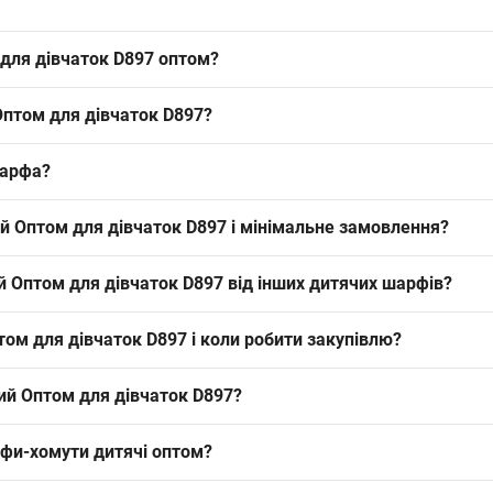
для дівчаток D897 оптом?
ток D897 можна оптом з Одеси 7КМ; це ходовий зимовий асортимент
Оптом для дівчаток D897?
есуари. Пропонуйте клієнтам упаковками для стабільного товарообіг
ячих шарфів зимового асортименту. Такий матеріал відповідає катег
шарфа?
, що полегшує підбір постійного товарного ряду.
озрахований на зимовий використ — стандартний дитячий формат, що
й Оптом для дівчаток D897 і мінімальне замовлення?
зручний для викладки і закриває базовий попит на сезон.
мовлення також упаковкою. Формат упаковки зручний для оптової то
й Оптом для дівчаток D897 від інших дитячих шарфів?
 орієнтована на зимовий сезон, доступна в міксі кольорів із складу
ом для дівчаток D897 і коли робити закупівлю?
вовняні панамки або демісезонні тонкі шарфи. Така модель додає 
тий. Рекомендуємо робити закупівлю за 4–6 тижнів до початку піку 
ий Оптом для дівчаток D897?
х.
фи-хомути дитячі оптом
?
 D897
— 135.00 ₴