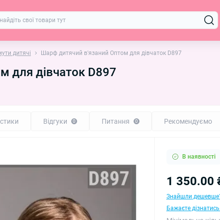
ути дитячі
Шарф дитячий в'язаний Оптом для дівчаток D897
м для дівчаток D897
стики
Відгуки
Питання
Рекомендуємо
0
0
В наявності
1 350.00 
Знайшли дешевше
Бажаєте дізнатись