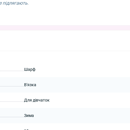
е підлягають.
Шарф
В'язка
Для дівчаток
Зима