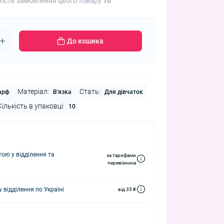
кість замовлення цього товару
10
До кошика
Матеріал:
Стать:
арф
В'язка
Для дівчаток
Кількість в упаковці:
10
ю у відділення та
за тарифами
перевізника
 відділення по Україні
від 35 ₴