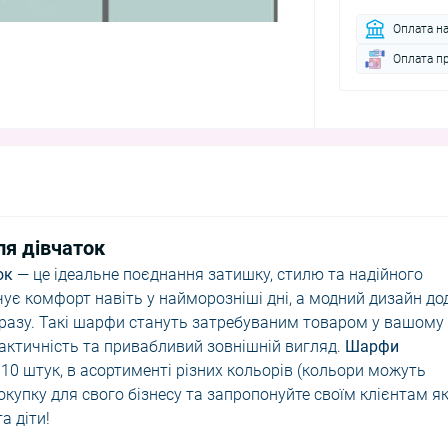
Оплата н
Оплата п
ля дівчаток
ок
— це ідеальне поєднання затишку, стилю та надійного
чує комфорт навіть у найморозніші дні, а модний дизайн до
бразу. Такі шарфи стануть затребуваним товаром у вашому
рактичність та привабливий зовнішній вигляд.
Шарфи
 10 штук, в асортименті різних кольорів (кольори можуть
покупку для свого бізнесу та запропонуйте своїм клієнтам як
а діти!