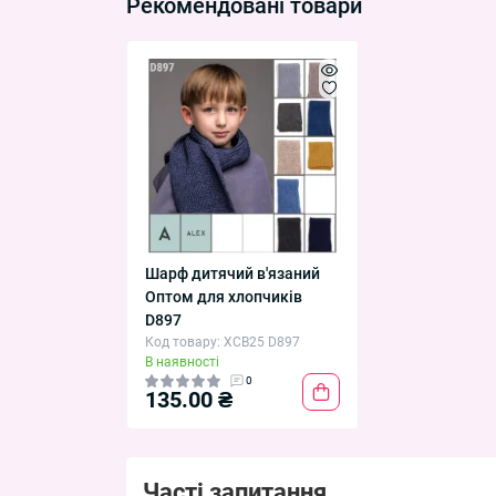
Рекомендовані товари
Шарф дитячий в'язаний
Оптом для хлопчиків
D897
Код товару: XCB25 D897
В наявності
0
135.00 ₴
Часті запитання