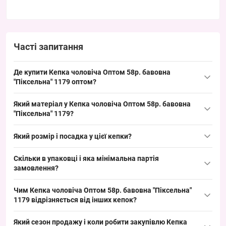
Часті запитання
Де купити Кепка чоловіча Оптом 58р. бавовна
"Піксельна" 1179 оптом?
Купити Кепка чоловіча Оптом 58р. бавовна "Піксельна" 1179
Який матеріал у Кепка чоловіча Оптом 58р. бавовна
можна упаковкою з Одеси 7КМ; це ходовий літній фасон, який
"Піксельна" 1179?
швидко обертається в сезон і закриває базовий попит на
Склад: бавовна — натуральна тканина, типовий для кепок
чоловічі кепки
.
Який розмір і посадка у цієї кепки?
матеріал, що підходить для літнього сезону. Така тканина
полегшує викладку на прилавку та приваблює оптових
Розмір: окружність голови 58 см — підходить для дорослих
Скільки в упаковці і яка мінімальна партія
покупців, які шукають базовий асортимент головних уборів.
чоловіків як стандартний фіксований розмір; посадка класична
замовлення?
для кепок із регульованою липучкою-застібкою, що полегшує
Упаковка: кожна коробка містить 5 кепок в кольорах асорті;
торгівлю та підрахунок розміру при закупівлі.
Чим Кепка чоловіча Оптом 58р. бавовна "Піксельна"
мінімальне замовлення — упаковкою. Така фасовка зручна для
1179 відрізняється від інших кепок?
викладки на точці продажу та дозволяє швидко оновлювати
Характеристика: яскраві піксельні візерунки на бавовняній
асортимент під сезон.
Який сезон продажу і коли робити закупівлю Кепка