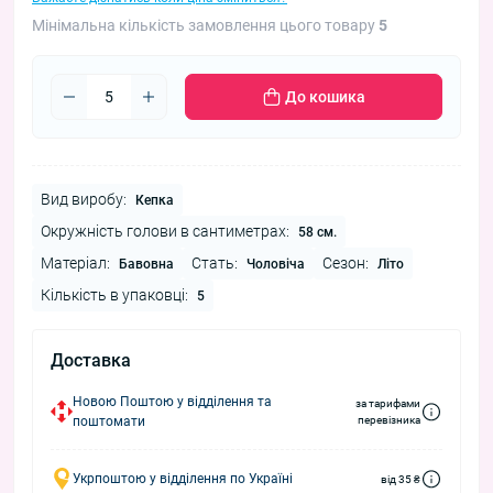
Мінімальна кількість замовлення цього товару
5
До кошика
Вид виробу:
Кепка
Окружність голови в сантиметрах:
58 см.
Матеріал:
Стать:
Сезон:
Бавовна
Чоловіча
Літо
Кількість в упаковці:
5
Доставка
Новою Поштою у відділення та
за тарифами
поштомати
перевізника
Укрпоштою у відділення по Україні
від 35 ₴