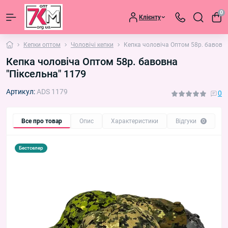
0
Клієнту
Кепки оптом
Чоловічі кепки
Кепка чоловіча Оптом 58р. бавовна
Кепка чоловіча Оптом 58р. бавовна
"Піксельна" 1179
Артикул:
ADS 1179
0
Все про товар
Опис
Характеристики
Відгуки
П
0
Бестселер