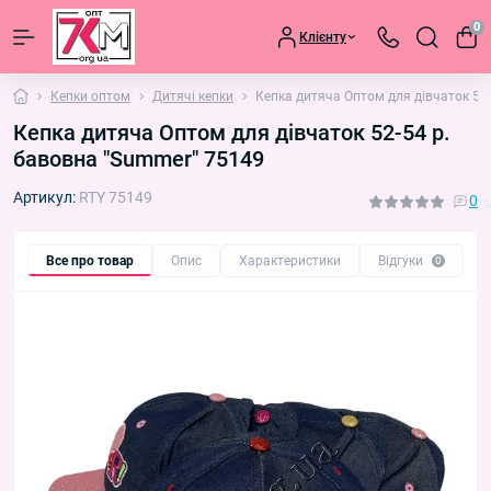
0
Клієнту
Кепки оптом
Дитячі кепки
Кепка дитяча Оптом для дівчаток 52
Кепка дитяча Оптом для дівчаток 52-54 р.
бавовна "Summer" 75149
Артикул:
RTY 75149
0
Все про товар
Опис
Характеристики
Відгуки
П
0