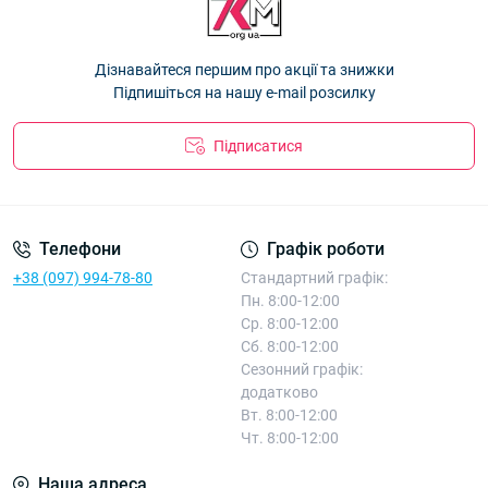
Оптом 26Д37
— 94.50 ₴
₴
Кепка дитяча "Кугуар" бавовна +сітка для хлопчиків 54р.
Дізнавайтеся першим про акції та знижки
Оптом 26Д47
— 94.50 ₴
Підпишіться на нашу e-mail розсилку
Підписатися
Телефони
Графік роботи
+38 (097) 994-78-80
Стандартний графік:
Пн. 8:00-12:00
Ср. 8:00-12:00
Сб. 8:00-12:00
Сезонний графік:
додатково
Вт. 8:00-12:00
Чт. 8:00-12:00
Наша адреса