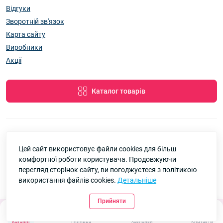
Відгуки
Зворотній зв'язок
Карта сайту
Виробники
Акції
Каталог товарів
Цей сайт використовує файли cookies для більш
7км Одеса — Одяг і аксесуари оптом © 2026
комфортної роботи користувача. Продовжуючи
Google
Рейтинг
перегляд сторінок сайту, ви погоджуєтеся з політикою
використання файлів cookies.
Детальніше
4.8
90 відгуків
Прийняти
0
Каталог
Головна
Закладки
Контакти