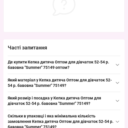
Часті запитання
Де купити Кепка дитяча Оптом для дівчаток 52-54 р.
бавовна "Summer" 75149 оптом?
Купити Кепка дитяча Оптом для дівчаток 52-54 р. бавовна
Який матеріал у Кепка дитяча Оптом для дівчаток 52-
"Summer" 75149 можна упаковкою з Одеси 7КМ; це ходовий
54 р. бавовна "Summer" 75149?
розмір для літнього сезону і популярна модель, яка швидко
Склад: бавовна — класичний матеріал для кепок,
обертається на ринку дитячих головних уборів, зручно для
Який розмір і посадка у Кепка дитяча Оптом для
гіпоалергенний та дихаючий, типовий для дитячих літніх
викладки в магазині.
дівчаток 52-54 р. бавовна "Summer" 75149?
моделей. Таке рішення дає стабільний попит у літній період і
Розмір: 52–54 см окружності голови з регульованою застібкою-
підходить для оптових закупівель дитячих аксесуарів.
Скільки в упаковці і яка мінімальна кількість
липучкою для підгонки посадки. Такий розмір закриває
замовлення Кепка дитяча Оптом для дівчаток 52-54 р.
ключову вікову групу для дитячих кепок у літній період і добре
бавовна "Summer" 75149?