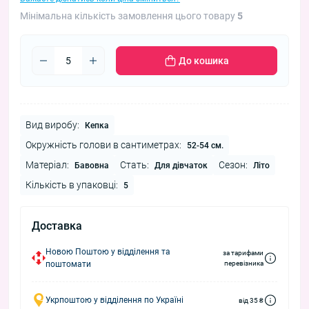
Мінімальна кількість замовлення цього товару
5
До кошика
Вид виробу:
Кепка
Окружність голови в сантиметрах:
52-54 см.
Матеріал:
Стать:
Сезон:
Бавовна
Для дівчаток
Літо
Кількість в упаковці:
5
Доставка
Новою Поштою у відділення та
за тарифами
поштомати
перевізника
Укрпоштою у відділення по Україні
від 35 ₴