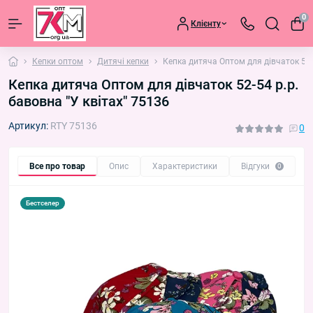
0
Клієнту
Кепки оптом
Дитячі кепки
Кепка дитяча Оптом для дівчаток 52-5
Кепка дитяча Оптом для дівчаток 52-54 р.р.
бавовна "У квітах" 75136
Артикул:
RTY 75136
0
Все про товар
Опис
Характеристики
Відгуки
П
0
Бестселер