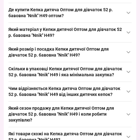
Де купити Кепка дитяча Оптом для дівчаток 52 р.
бавовна "Nnik" H49 оптом?
Купити Кепка дитяча Оптом для дівчаток 52 р. бавовна "Nnik"
Який матеріал у Кепки дитячої Оптом для дівчаток 52
H49 можна оптом з Одеси 7КМ; це ходовий літній розмір, який
р. бавовна "Nnik" H49?
швидко реалізується в сезон кепок і підходить для поповнення
Склад: бавовна 100%. Натуральна бавовна — типовий матеріал
асортименту літніх викладок.
Який розмір і посадка Кепки дитячої Оптом для
для дитячих кепок у літній категорії, забезпечує легкість і
дівчаток 52 р. бавовна "Nnik" H49?
хорошу повітропроникність; вигідно для торгівлі в літній період
Розмір: 52 см окружність голови — дитячий стандартний
через стабільний попит.
Скільки в упаковці Кепки дитячої Оптом для дівчаток
розмір. Така посадка закриває сегмент 4–7 років у дитячих
52 р. бавовна "Nnik" H49 і яка мінімальна закупка?
кепках і добре підходить для викладки як універсальний
Кількість в упаковці: 5 штук. Мінімальне замовлення —
дитячий розмір на літній сезон.
Чим відрізняється Кепка дитяча Оптом для дівчаток
упаковка; замовляючи упаковкою, ви отримуєте оптову ціну від
52 р. бавовна "Nnik" H49 від інших дитячих кепок?
виробника і зручний формат для швидкої викладки на торговій
Модель відрізняється натуральним бавовняним складом і
точці.
Який сезон продажу для Кепки дитячої Оптом для
яскравим кольоровим асорті, орієнтованим на літній сезон;
дівчаток 52 р. бавовна "Nnik" H49 і коли робити
альтернативи можуть бути з поліестеру або інших фасонів
закупівлю?
панамок, які підходять для різних погодних умов. Ця кепка
Сезон продажу: літо, пік продажів — травень–серпень.
додає бюджетний літній сегмент до викладки і закриває
Які товари схожі на Кепка дитяча Оптом для дівчаток
Рекомендуємо робити закупівлю за 4–6 тижнів до піку сезону,
базовий попит на дитячі головні убори.
52 р. бавовна "Nnik" H49?