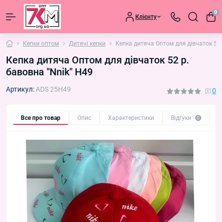
0
Клієнту
Кепки оптом
Дитячі кепки
Кепка дитяча Оптом для дівчаток 52 
Кепка дитяча Оптом для дівчаток 52 р.
бавовна "Nnik" H49
Артикул:
ADS 25H49
0
Все про товар
Опис
Характеристики
Відгуки
П
0