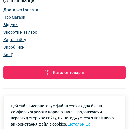
Інформація
Доставка і оплата
Про магазин
Відгуки
Зворотній зв'язок
Карта сайту
Виробники
Акції
Каталог товарів
Цей сайт використовує файли cookies для більш
7км Одеса — Одяг і аксесуари оптом © 2026
комфортної роботи користувача. Продовжуючи
Google
Рейтинг
перегляд сторінок сайту, ви погоджуєтеся з політикою
використання файлів cookies.
Детальніше
4.8