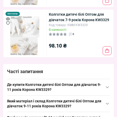
Колготки дитячі білі Оптом для
Бестселер
дівчаток 7-9 років Корона KW3329
Код товару: KMM KW3329
В наявності
0
98.10 ₴
Часті запитання
Де купити Колготки дитячі білі Оптом для дівчаток 9-
11 років Корона KW3329?
Купити
Колготки дитячі
білі Оптом для дівчаток 9-11 років
Який матеріал і склад Колготки дитячі білі Оптом для
Корона
KW3329 можна оптом з Одеса 7КМ; ходовий весняно-
дівчаток 9-11 років Корона KW3329?
осінній розмір, який швидко продається в сезон і добре
Склад: бавовна — типовий матеріал для дитячих колготок,
закриває базовий попит торгових точок.