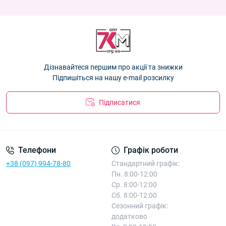
Колготки дитячі "Серце" Корона для дівчаток 7-9 років Оптом
Колготки дитячі "Лабубу" Фенна для дівчаток 92-164р. оптом
KW3428
— 116.10 ₴
T-K301-5
— 45.90 ₴
Колготки дитячі "Серце" Корона для дівчаток 5-7 років Оптом
Колготки дитячі Оптом для дівчаток р.92-140 "Крапки"
KW3428
— 116.10 ₴
Deoiros K040-11
— 81.00 ₴
Колготки дитячі "Серце" Корона для дівчаток 3-5 років Оптом
Дізнавайтеся першим про акції та знижки
KW3428
— 116.10 ₴
Підпишіться на нашу e-mail розсилку
Підписатися
Телефони
Графік роботи
+38 (097) 994-78-80
Стандартний графік:
Пн. 8:00-12:00
Ср. 8:00-12:00
Сб. 8:00-12:00
Сезонний графік:
додатково