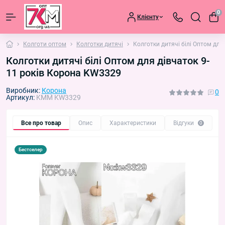
0
Клієнту
Колготи оптом
Колготки дитячі
Колготки дитячі білі Оптом для
Колготки дитячі білі Оптом для дівчаток 9-
11 років Корона KW3329
Виробник:
Корона
0
Артикул:
KMM KW3329
Все про товар
Опис
Характеристики
Відгуки
П
0
Бестселер