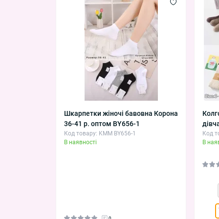
Шкарпетки жіночі бавовна Корона
Колг
36-41 р. оптом BY656-1
дівч
Код товару: KMM BY656-1
Код т
В наявності
В ная
0