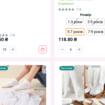
В наявності
0
Розмір
1-3 роки
3-5 років
5-7 років
7-9 років
0
50 ₴
118.80 ₴
селер
Бестселер