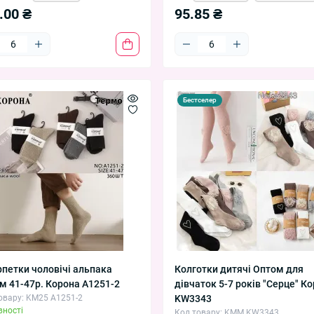
.00 ₴
95.85 ₴
Бестселер
петки чоловічі альпака
Колготки дитячі Оптом для
м 41-47р. Корона A1251-2
дівчаток 5-7 років "Серце" К
овару: KM25 A1251-2
KW3343
вності
Код товару: KMM KW3343