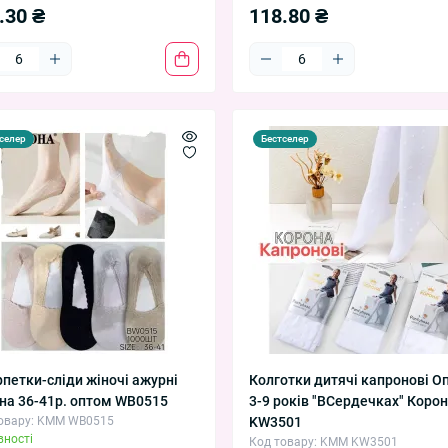
.30 ₴
118.80 ₴
селер
Бестселер
петки-сліди жіночі ажурні
Колготки дитячі капронові О
на 36-41р. оптом WB0515
3-9 років "ВСердечках" Коро
овару: KMM WB0515
KW3501
вності
Код товару: KMM KW3501