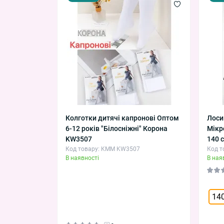
Колготки дитячі капронові Оптом
Лоси
6-12 років "Білосніжні" Корона
Мікр
KW3507
140 
Код товару: KMM KW3507
Код т
В наявності
В ная
140