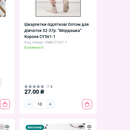
Шкарпетки підліткові Оптом для
дівчаток 32-37р. "Мордашка"
Корона CY561-1
Код товару: KMM CY561-1
В наявності
0
27.00 ₴
Бестселер