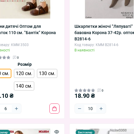
ни дитячі Оптом для
Шкарпетки жіночі "Ляпуваті"
аток 110 см. "Бантік" Корона
бавовна Корона 37-42р. опто
B2814-6
овару: KMM 3503
Код товару: KMM B2814-6
вності
В наявності
0
Розмір
 см.
120 см.
130 см.
140 см.
0
.10 ₴
18.90 ₴
селер
Бестселер