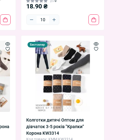
0
18.90 ₴
Бестселер
Колготки дитячі Оптом для
орона
дівчаток 3-5 років "Крапки"
Корона KW3314
Код товару: KMM KW3314