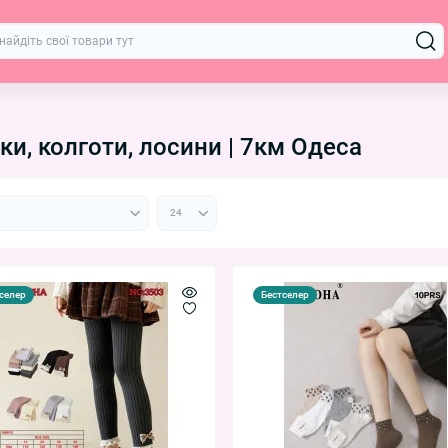
и, колготи, лосини | 7км Одеса
селер
Бестселер