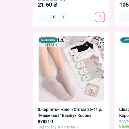
21.60 ₴
105
Бестселер
Бест
Шкарпетки жіночі Оптом 36-41 р.
Шкар
"Мишенька" Бамбук Корона
Коро
BY881-1
Код т
В ная
Код товару: KMM BY881-1