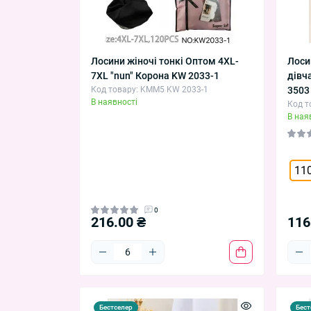
Лосини жіночі тонкі Оптом 4XL-
Лоси
7XL "nun" Корона KW 2033-1
дівч
Код товару: KMM5 KW 2033-1
3503
В наявності
Код т
В ная
110
0
216.00 ₴
116
Бестселер
Бест