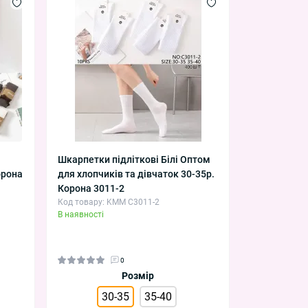
Шкарпетки підліткові Білі Оптом
орона
для хлопчиків та дівчаток 30-35р.
Корона 3011-2
Код товару: KMM C3011-2
В наявності
0
Розмір
30-35
35-40