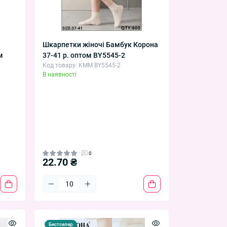
Шкарпетки жіночі Бамбук Корона
м
37-41 р. оптом BY5545-2
Код товару: KMM BY5545-2
В наявності
0
22.70 ₴
Бестселер