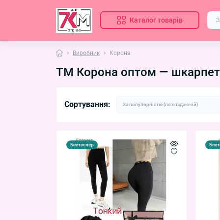
Каталог товарів
Виробник
Корона
ТМ Корона оптом — шкарпетк
Сортування:
Бестселер
Бест