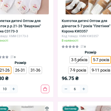
петки дитячі Оптом для
Колготки дитячі Оптом для
аток р.р.21-26 "Вишукані"
дівчаток 5-7 років "Плетіння"
на C3173-3
Корона KW3357
овару: KMM C3173-3
Код товару: KMM KW3357
вності
В наявності
0
Розмір
0
3-5 років
5-7 років
Розмір
21-26
26-31
31-36
7-9 років
9-11 років
80 ₴
96.75 ₴
селер
Бестселер