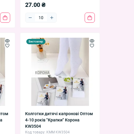
27.00 ₴
Бестселер
птом
Колготки дитячі капронові Оптом
на
4-10 років "Крапки" Корона
KW3504
Код товару: KMM KW3504