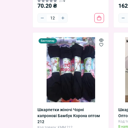
0
70.20 ₴
162
Бестселер
Шкарпетки жіночі Чорні
Шкар
капронові Бамбук Корона оптом
Опто
212
Код т
В ная
Код товару: KMM 212