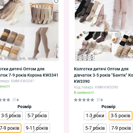
отки дитячі Оптом для
Колготки дитячі Оптом для
аток 7-9 років Корона KW3341
дівчаток 3-5 років "Бантік" К
овару: KMM KW3341
KW3390
вності
Код товару: KMM KW3390
В наявності
0
0
Розмір
Розмір
3-5 років
5-7 років
1-3 роки
3-5 років
7-9 років
9-11 років
5-7 років
7-9 років