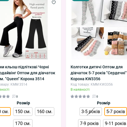
ни кльош підліткові Чорні
Колготки дитячі Оптом для
одайвінг Оптом для дівчаток
дівчаток 5-7 років "Сердечні"
см. "Queen" Корона 3514
Корона KW3356
овару: KMM 3514
Код товару: KMM KW3356
вності
В наявності
0
0
Розмір
Розмір
 см.
150 см.
160 см.
3-5 років
5-7 років
170 см.
7-9 років
9-11 років