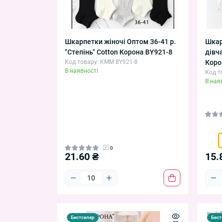
Шкарпетки жіночі Оптом 36-41 р.
Шкар
"Степінь" Cotton Корона BY921-8
дівч
Код товару: KMM BY921-8
Коро
В наявності
Код т
В ная
0
21.60 ₴
15.
Бестселер
Бест