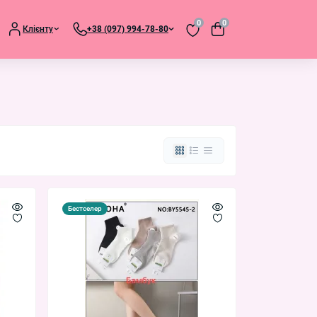
0
0
Клієнту
+38 (097) 994-78-80
Бестселер