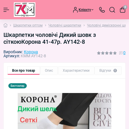
0
Клієнту
Шкарпетки оптом
Чоловічі шкарпетки
Чоловічі демісезонні шк
Шкарпетки чоловічі Дикий шовк з
сіткоюКорона 41-47р. AY142-8
Виробник:
Корона
0
Артикул:
KMM AY142-8
Все про товар
Опис
Характеристики
Відгуки
П
0
Бестселер