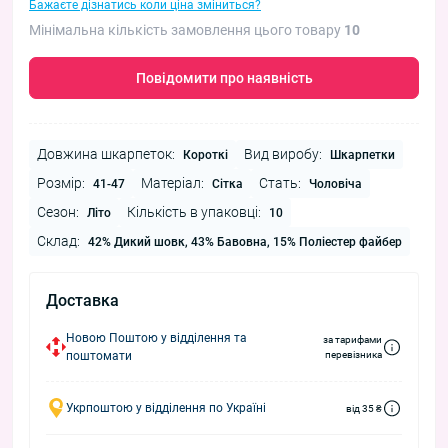
Бажаєте дізнатись коли ціна зміниться?
Мінімальна кількість замовлення цього товару
10
Повідомити про наявність
Довжина шкарпеток:
Вид виробу:
Короткі
Шкарпетки
Розмір:
Матеріал:
Стать:
41-47
Сітка
Чоловіча
Сезон:
Кількість в упаковці:
Літо
10
Склад:
42% Дикий шовк, 43% Бавовна, 15% Поліестер файбер
Доставка
Новою Поштою у відділення та
за тарифами
поштомати
перевізника
Укрпоштою у відділення по Україні
від 35 ₴