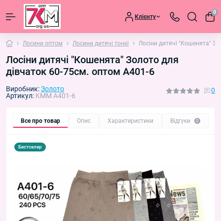
0
Клієнту
Лосини оптом
Лосини дитячі тонкі
Лосіни дитячі "Кошенята" Зо
Лосіни дитячі "Кошенята" Золото для
дівчаток 60-75см. оптом A401-6
Виробник:
Золото
0
Артикул:
KMM A401-6
Все про товар
Опис
Характеристики
Відгуки
П
0
Бестселер