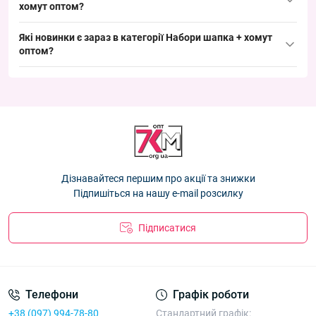
хомут оптом
Набір дитячий в'язаний Оптом шапка + хомут для хлопчиків
?
48-50 р.р. "Super" Україна 3030К
— 155.30 ₴
Лідери продажів:
Які новинки є зараз в категорії
Набори шапка + хомут
Набір дитячий шапка +хомут трикотаж для дівчаток 50-52
оптом
Набір дитячий в'язаний Оптом шапка + хомут для хлопчиків
?
р.н. "Сердечки" Оптом 494-TK
— 184.50 ₴
48-50 р.р. "Super" Україна 3030К
— 155.30 ₴
Новинки:
Набір дитячий в'язаний Оптом шапка + хомут для хлопчиків
Набір дитячий в'язаний Оптом шапка + хомут для хлопчиків
48-50 р.р. "Super" Україна 3030К-1
— 155.30 ₴
Набір дитячий в'язаний Оптом шапка + хомут для хлопчиків
48-50 р.р. "Super" Україна 3030К-1
— 155.30 ₴
48-50 р.р. "Super" Україна 3030К
— 155.30 ₴
Набір дитячий шапка з хомутом рубчик для дівчаток 3-7
Набір дитячий шапка +хомут трикотаж для дівчаток 50-52
років "Совушка" Україна Оптом 0050
— 67.50 ₴
р.н. "Сердечки" Оптом 494-TK
— 184.50 ₴
Набір дитячий в'язаний Оптом шапка + хомут для хлопчиків
Дізнавайтеся першим про акції та знижки
48-50 р.р. "Super" Україна 3030К-1
— 155.30 ₴
Підпишіться на нашу e-mail розсилку
Підписатися
Телефони
Графік роботи
+38 (097) 994-78-80
Стандартний графік: