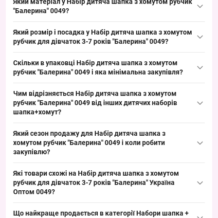
Який матеріал у Набір дитяча шапка з хомутом рубчик
років "Балерина" Україна Оптом 0049 можна оптом з Одеси
"Балерина" 0049?
7КМ; універсальна дитяча модель у хітовому розмірі для
Склад: трикотаж. Такий матеріал типовий для дитячих
сезонів весна/осінь добре тримає товарний інтерес і має
Який розмір і посадка у Набір дитяча шапка з хомутом
комплектів на весняно-осінній сезон, гіпоалергенний і
стабільний попит серед роздрібних точок.
рубчик для дівчаток 3-7 років "Балерина" 0049?
підходить для швидкої викладки в торгових точках, оскільки
Розмір: дитячий 52–54 см (підходить дітям приблизно 3–7
закриває базовий попит на асортимент хомутів та шапок.
Скільки в упаковці Набір дитяча шапка з хомутом
років) — стандартний форм-фактор для таких наборів; посадка
рубчик "Балерина" 0049 і яка мінімальна закупівля?
регулярна, зручна для викладки, що спрощує підбір під основні
Кількість в упаковці: 5 штук, кольори асорті, можуть
вікові групи покупців.
Чим відрізняється Набір дитяча шапка з хомутом
відрізнятися від фото. Мінімальне замовлення — упаковка;
рубчик "Балерина" 0049 від інших дитячих наборів
замовляючи упаковкою, ви отримуєте комплект, який легко
шапка+хомут?
розміщувати на прилавках і що забезпечує стабільний обіг на
Комплект вирізняється декоративним малюнком балерини з
сезон.
Який сезон продажу для Набір дитяча шапка з
намистинами та зручним хомутиком; матеріал — трикотаж,
хомутом рубчик "Балерина" 0049 і коли робити
сезон — весна/осінь, фасон орієнтований на дівчаток. Така
закупівлю?
комбінація декору та базового трикотажу розширює
Сезон продажу: весна/осінь, пікові періоди — вересень–
асортимент під молодшу вікову групу і закриває базовий попит
Які товари схожі на Набір дитяча шапка з хомутом
листопад та лютий–квітень. Рекомендується робити закупівлю
на сезон.
рубчик для дівчаток 3-7 років "Балерина" Україна
за 4–6 тижнів до піку сезону, щоб встигнути з викладкою та
Оптом 0049?
отримати швидкий обіг товару у роздрібних точках.
Товари з тієї ж категорії:
Що найкраще продається в категорії
Набори шапка +