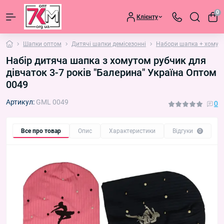
0
Клієнту
Шапки оптом
Дитячі шапки демісезонні
Набори шапка + хомут
Набір дитяча шапка з хомутом рубчик для
дівчаток 3-7 років "Балерина" Україна Оптом
0049
Артикул:
GML 0049
0
Все про товар
Опис
Характеристики
Відгуки
П
0