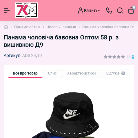
0
Клієнту
Панами оптом
Чоловічі панами
Панама чоловіча бавовна Опто
Панама чоловіча бавовна Оптом 58 р. з
вишивкою Д9
Артикул:
ADS 24Д9
0
Все про товар
Опис
Характеристики
Відгуки
П
0