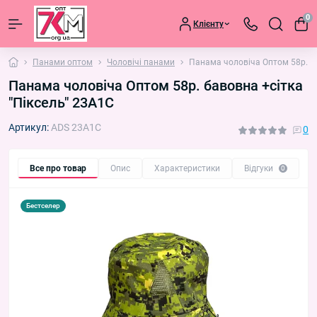
0
Клієнту
Панами оптом
Чоловічі панами
Панама чоловіча Оптом 58р. ба
Панама чоловіча Оптом 58р. бавовна +сітка
"Піксель" 23A1С
Артикул:
ADS 23A1С
0
Все про товар
Опис
Характеристики
Відгуки
П
0
Бестселер