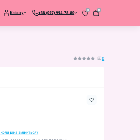
0
0
Клієнту
+38 (097) 994-78-80
0
 коли ціна зміниться?