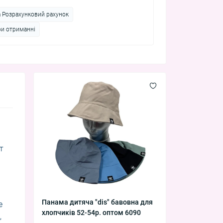
а Розрахунковий рахунок
ри отриманні
т
Панама дитяча "dis" бавовна для
е
хлопчиків 52-54р. оптом 6090
,