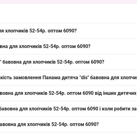
ля хлопчиків 52-54р. оптом 6090?
ів 52-54р. оптом 6090 можна упаковкою з Одеса 7КМ; це ходовий літ
овна для хлопчиків 52-54р. оптом 6090?
 вікової групи.
 для літнього сезону завдяки хорошій вентиляції, що робить модел
" бавовна для хлопчиків 52-54р. оптом 6090?
ках та при викладці.
стандарт для старшої вікової групи. Посадка розрахована на цей д
ькість замовлення Панама дитяча "dis" бавовна для хлопчи
 обороту в сезон.
. Мінімальне замовлення — упаковка; це зручно для формування різн
авовна для хлопчиків 52-54р. оптом 6090 від інших дитячи
овняним складом, що забезпечує вентиляцію влітку; альтернативи 
бавовна для хлопчиків 52-54р. оптом 6090 і коли робити з
 додає базовий літній товар до викладки і закриває запит на станда
Рекомендується замовляти за 4–6 тижнів до початку піку сезону, що
бавовна для хлопчиків 52-54р. оптом 6090?