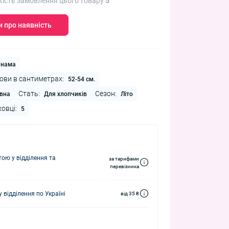
кість замовлення цього товару
5
 про наявність
нама
ови в сантиметрах:
52-54 см.
Стать:
Сезон:
вна
Для хлопчиків
Літо
ковці:
5
ю у відділення та
за тарифами
перевізника
 відділення по Україні
від 35 ₴