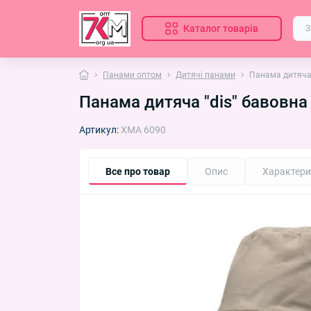
Каталог товарів
Панами оптом
Дитячі панами
Панама дитяча 
Панама дитяча "dis" бавовна
Артикул:
ХМА 6090
Все про товар
Опис
Характери