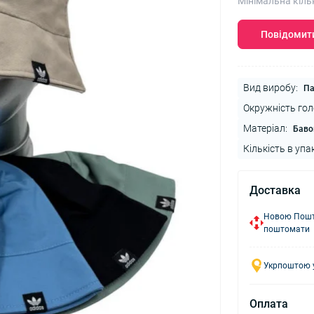
Мінімальна кіль
Повідомити
Вид виробу:
Па
Окружність гол
Матеріал:
Баво
Кількість в упа
Доставка
Новою Пошто
поштомати
Укрпоштою у
Оплата