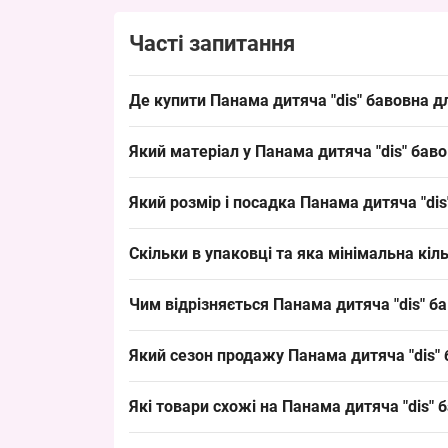
Часті запитання
Де купити Панама дитяча "dis" бавовна д
Купити Панама дитяча "dis" бавовна для хлопчик
Який матеріал у Панама дитяча "dis" бав
добре закриває попит на
дитячі панами
середній
Склад: бавовна. Ця бавовняна панама підходить
Який розмір і посадка Панама дитяча "dis
зручною для формування асортименту на вистав
Розмір: 52–54 см окружність голови — дитячий 
Скільки в упаковці та яка мінімальна кіл
пропозиції в роздрібних точках та для швидкого
Кількість в упаковці: 5 штук в кольорах асорті
Чим відрізняється Панама дитяча "dis" б
часу при поповненні товарних запасів.
Модель відзначається класичним дизайном і бав
Який сезон продажу Панама дитяча "dis" 
іншого цінового сегмента або сезону. Ця панама
Сезон: літо, пік продажів — червень–серпень. 
Які товари схожі на Панама дитяча "dis" 
клієнтам і швидкого обігу товару.
Товари з тієї ж категорії: