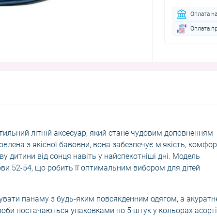
Оплата н
Оплата п
стильний літній аксесуар, який стане чудовим доповненням
лена ​​з якісної бавовни, вона забезпечує м'якість, комфор
у дитини від сонця навіть у найспекотніші дні. Модель
ви 52-54, що робить її оптимальним вибором для дітей
увати панаму з будь-яким повсякденним одягом, а акуратн
роби постачаються упаковками по 5 штук у кольорах асорті