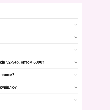
ній розмір, який швидко обертається в сезон і
ь привабливою для оптових закупівель і
іапазон, що робить модель універсальною для
ків 52-54р. оптом 6090?
оманітного асортименту на прилавку та економії
х панам?
можуть бути з поліестеру або сумішей для
акупівлю?
ртні дитячі розміри.
б мати достатній запас для пропонування