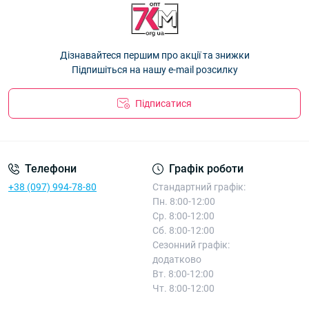
Панама дитяча "MJ" бавовна для дівчаток 54р. Оптом 26Д60
Косинка дитяча Оптом для дівчаток р.50 бавовна "Цвітики"
— 89.10 ₴
75224
— 15.75 ₴
Панама дитяча "Celi" бавовна для дівчаток 54р. Оптом 26Д59
Дізнавайтеся першим про акції та знижки
— 89.10 ₴
Підпишіться на нашу e-mail розсилку
Підписатися
Телефони
Графік роботи
+38 (097) 994-78-80
Стандартний графік:
Пн. 8:00-12:00
Ср. 8:00-12:00
Сб. 8:00-12:00
Сезонний графік:
додатково
Вт. 8:00-12:00
Чт. 8:00-12:00