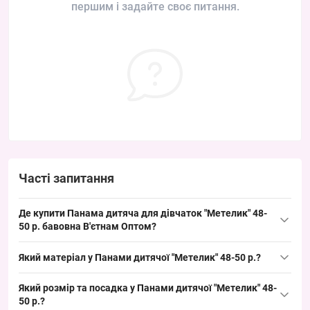
першим і задайте своє питання.
Часті запитання
Де купити Панама дитяча для дівчаток "Метелик" 48-
50 р. бавовна В'єтнам Оптом?
Купити Панама дитяча для дівчаток "Метелик" 48-50 р. бавовна
Який матеріал у Панами дитячої "Метелик" 48-50 р.?
можна оптом з Одеси 7КМ; це ходовий літній розмір для
дитячого відділу, швидко обертається в сезон і стабільно
Склад: бавовна 100%. Це типова літня тканина для дитячих
Який розмір та посадка у Панами дитячої "Метелик" 48-
користується попитом у роздрібних точок.
панам, забезпечує хорошу повітропроникність і підходить для
50 р.?