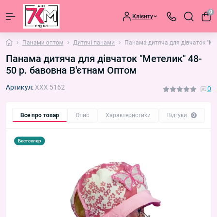
0
Клієнту
Панами оптом
Дитячі панами
Панама дитяча для дівчаток "Мет
Панама дитяча для дівчаток "Метелик" 48-
50 р. бавовна В'єтнам Оптом
Артикул:
XXX 5162
0
Все про товар
Опис
Характеристики
Відгуки
П
0
Бестселер