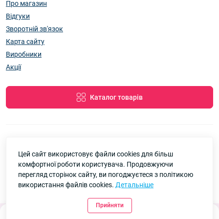
Про магазин
Відгуки
Зворотній зв'язок
Карта сайту
Виробники
Акції
Каталог товарів
Цей сайт використовує файли cookies для більш
7км Одеса — Одяг і аксесуари оптом © 2026
комфортної роботи користувача. Продовжуючи
Google
Рейтинг
перегляд сторінок сайту, ви погоджуєтеся з політикою
використання файлів cookies.
Детальніше
4.8
90 відгуків
Прийняти
0