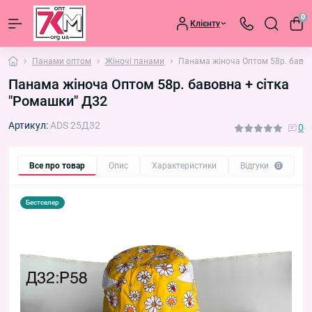
0
Клієнту
Панами оптом
Жіночі панами
Панама жіноча Оптом 58р. бавов
Панама жіноча Оптом 58р. бавовна + сітка
"Ромашки" Д32
Артикул:
ADS 25Д32
0
Все про товар
Опис
Характеристики
Відгуки
П
0
Бестселер