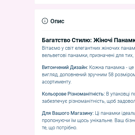
Опис
Багатство Стилю: Жіночі Панам
Вітаємо у світ елегантних жіночих пана
вельветові панамки, призначені для тих, 
Витончений Дизайн:
Кожна панамка - це
вигляд, доповнений зручним 58 розміро
асортименту.
Кольорове Різноманітність:
В упаковці п
забезпечує різноманітність, щоб задовол
Для Вашого Магазину:
Ці панамки ідеаль
пропонуючи їм щось унікальне. Ваш бізне
те, що потрібно.