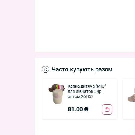
Часто купують разом
ка дитяча
Кепка дитяча "MIU"
48-50 р.
для дівчаток 54р.
на "Baby-
оптом 26H52
ок" RTY 75236
0 ₴
81.00 ₴