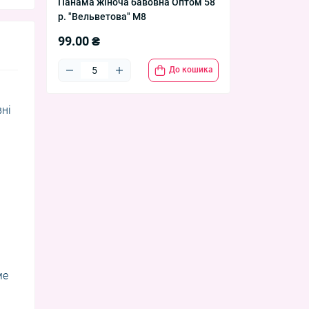
Панама жіноча бавовна Оптом 58
р. "Вельветова" М8
99.00 ₴
До кошика
вні
ме