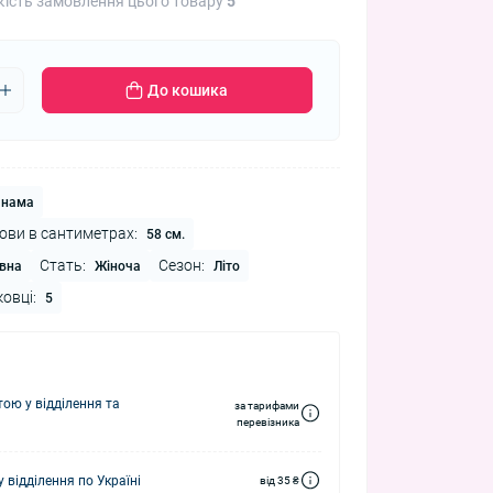
кість замовлення цього товару
5
До кошика
нама
ови в сантиметрах:
58 см.
Стать:
Сезон:
вна
Жіноча
Літо
ковці:
5
ю у відділення та
за тарифами
перевізника
 відділення по Україні
від 35 ₴