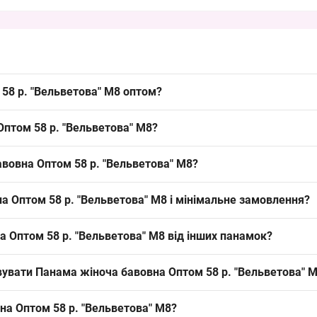
58 р. "Вельветова" М8 оптом?
ветова" М8 можна упаковкою з Одеси 7КМ; це ходовий літній розмір
Оптом 58 р. "Вельветова" М8?
. Замовляйте упаковками для швидкого оновлення асортименту і зр
овий для панамок матеріал, що добре підходить для літнього сезону
авовна Оптом 58 р. "Вельветова" М8?
 різноманіття асортименту.
дорослий літній розмір, орієнтований на жіночу аудиторію. Така пос
а Оптом 58 р. "Вельветова" М8 і мінімальне замовлення?
ір товару для магазинів.
мінімальне замовлення — упаковка. Формат "замовити упаковкою" ро
а Оптом 58 р. "Вельветова" М8 від інших панамок?
ні позиції під сезон.
 панамі елегантний вигляд у категорії літніх панамок; альтернатив
вувати Панама жіноча бавовна Оптом 58 р. "Вельветова" 
асортимент торгових точок і додає бюджетний сегмент до викладки,
ерпень. Рекомендується робити закупівлю за 4–6 тижнів до піку, що
на Оптом 58 р. "Вельветова" М8?
це допомагає забезпечити швидкий обіг і стабільний попит.