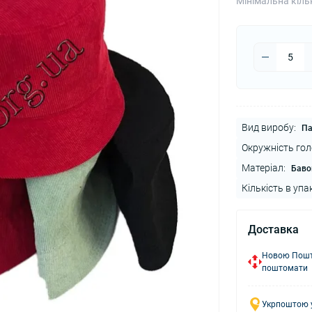
Мінімальна кіль
Вид виробу:
Па
Окружність гол
Матеріал:
Баво
Кількість в упа
Доставка
Новою Пошто
поштомати
Укрпоштою у