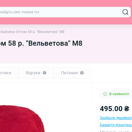
бавовна Оптом 58 р. "Вельветова" М8
м 58 р. "Вельветова" М8
стики
Відгуки
Питання
0
0
В наявності
495.00 ₴
Знайшли дешевше
Бажаєте дізнатись