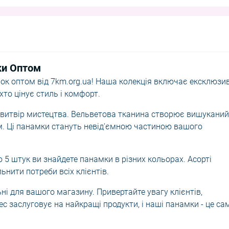
ки Оптом
мок оптом від 7km.org.ua! Наша колекція включає ексклюзи
хто цінує стиль і комфорт.
 витвір мистецтва. Вельветова тканина створює вишуканий
м. Ці панамки стануть невід'ємною частиною вашого
о 5 штук ви знайдете панамки в різних кольорах. Асорті
ьнити потреби всіх клієнтів.
ні для вашого магазину. Привертайте увагу клієнтів,
с заслуговує на найкращі продукти, і наші панамки - це са