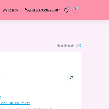
0
0
Клієнту
+38 (097) 994-78-80
0
?
 коли ціна зміниться?