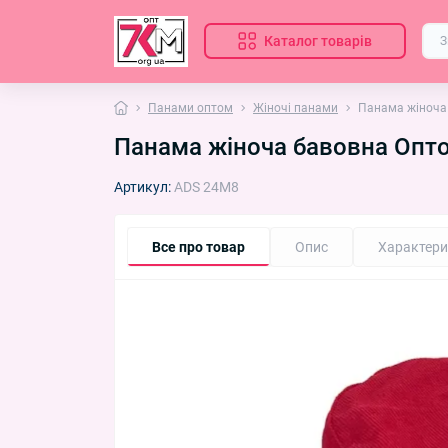
Каталог товарів
Панами оптом
Жіночі панами
Панама жіноча 
Панама жіноча бавовна Опто
Артикул:
ADS 24М8
Все про товар
Опис
Характери