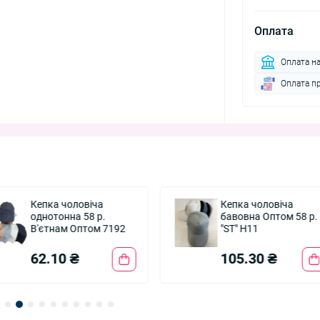
Оплата
Оплата н
Оплата п
Кепка чоловіча
Кепка чоловіча
однотонна 58 р.
бавовна Оптом 58 р.
В'єтнам Оптом 7192
"ST" H11
62.10 ₴
105.30 ₴