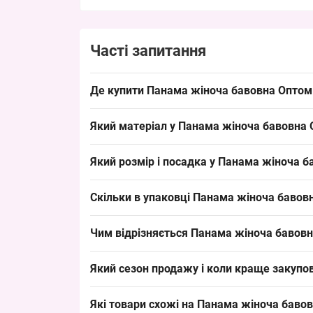
Часті запитання
Де купити Панама жіноча бавовна Оптом 
Купити Панама жіноча бавовна Оптом 58 р. "Вель
Який матеріал у Панама жіноча бавовна 
забезпечує стабільний попит у торгових точках
Склад: бавовна 100% — вельветова тканина, тип
Який розмір і посадка у Панама жіноча б
бавовна добре сприймається покупцями і додає
Розмір: 58 см окружності голови — стандартний 
Скільки в упаковці Панама жіноча бавовн
викладки в оптових упаковках, що спрощує підб
Кількість в упаковці: 5 панамок за упаковку; 
Чим відрізняється Панама жіноча бавовн
дозволяючи швидко комплектувати товарні зміша
Вельветова текстура і 100% бавовна надають цій
Який сезон продажу і коли краще закупо
поліестеру, або в інших фасонах. Це розширює 
Сезон: літо, пікові місяці продажу — червень–с
Які товари схожі на Панама жіноча бавов
запропонувати клієнтам різнобарвні упаковки; 